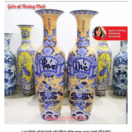
Lục bình sứ Hoành phi Phúc Đức men cam 1m6 SP4462