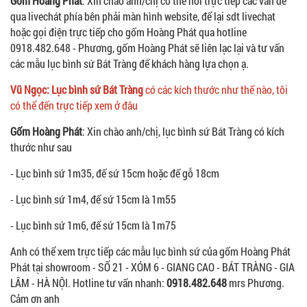
Gốm Hoàng Phát
: Xin chào anh/chị có thể hỏi trực tiếp các vấn đề
qua livechát phía bên phải màn hình website, để lại sdt livechat
hoặc gọi điện trực tiếp cho gốm Hoàng Phát qua hotline
0918.482.648 - Phương, gốm Hoàng Phát sẽ liên lạc lại và tư vấn
các mẫu lục bình sứ Bát Tràng để khách hàng lựa chọn ạ.
Vũ Ngọc: Lục bình sứ Bát Tràng
có các kích thước như thế nào, tôi
có thể đến trực tiếp xem ở đâu
Gốm Hoàng Phát
: Xin chào anh/chị, lục bình sứ Bát Tràng có kích
thước như sau
- Lục bình sứ 1m35, đế sứ 15cm hoặc đế gỗ 18cm
- Lục bình sứ 1m4, đế sứ 15cm là 1m55
- Lục bình sứ 1m6, đế sứ 15cm là 1m75
Anh có thể xem trực tiếp các mẫu lục bình sứ của gốm Hoàng Phát
Phát tại showroom - SỐ 21 - XÓM 6 - GIANG CAO - BÁT TRÀNG - GIA
LÂM - HÀ NỘI. Hotline tư vấn nhanh:
0918.482.648
mrs Phương.
Cảm ơn anh