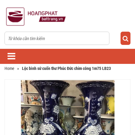
Home
»
Lộc bình sứ cuốn thư Phúc Đức chim công 1m75 LB23