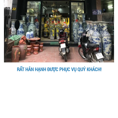
RẤT HÂN HẠNH ĐƯỢC PHỤC VỤ QUÝ KHÁCH!