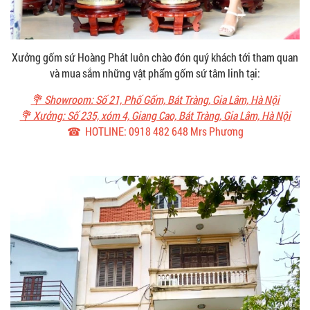
Xưởng gốm sứ Hoàng Phát luôn chào đón quý khách tới tham quan
và mua sắm những vật phẩm gốm sứ tâm linh tại:
💐 Showroom: Số 21, Phố Gốm, Bát Tràng, Gia Lâm, Hà Nội
💐 Xưởng: Số 235, xóm 4, Giang Cao, Bát Tràng, Gia Lâm, Hà Nội
☎ HOTLINE: 0918 482 648 Mrs Phương