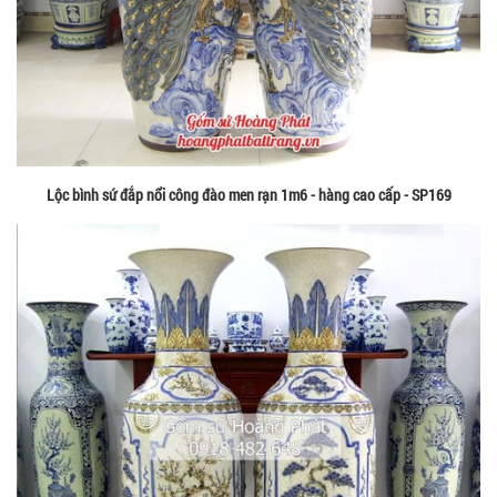
Lộc bình sứ đắp nổi công đào men rạn 1m6 - hàng cao cấp - SP169