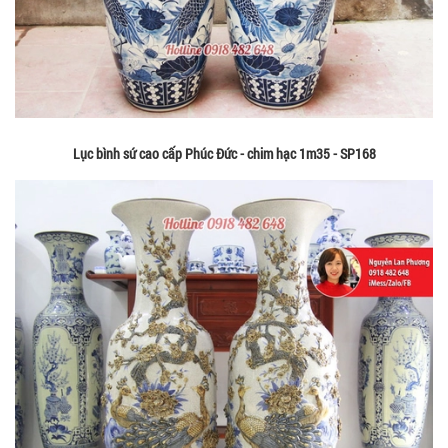
Lục bình sứ cao cấp Phúc Đức - chim hạc 1m35 - SP168