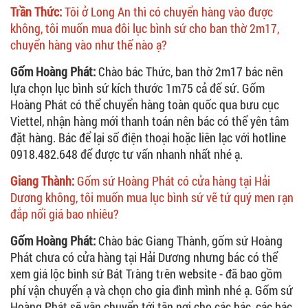
Trần Thức:
Tôi ở Long An thì có chuyển hàng vào được
không, tôi muốn mua đôi lục bình sứ cho ban thờ 2m17,
chuyển hàng vào như thế nào ạ?
Gốm Hoàng Phát:
Chào bác Thức, ban thờ 2m17 bác nên
lựa chọn lục bình sứ kích thước 1m75 cả đế sứ. Gốm
Hoàng Phát có thể chuyển hàng toàn quốc qua bưu cục
Viettel, nhận hàng mới thanh toán nên bác có thể yên tâm
đặt hàng. Bác để lại số điện thoại hoặc liên lạc với hotline
0918.482.648 để được tư vấn nhanh nhất nhé ạ.
Giang Thành:
Gốm sứ Hoàng Phát có cửa hàng tại Hải
Dương không, tôi muốn mua lục bình sứ vẽ tứ quý men rạn
đắp nổi giá bao nhiêu?
Gốm Hoàng Phát:
Chào bác Giang Thành, gốm sứ Hoàng
Phát chưa có cửa hàng tại Hải Dương nhưng bác có thể
xem giá lộc bình sứ Bát Tràng trên website - đã bao gồm
phí vận chuyển ạ và chọn cho gia đình mình nhé ạ. Gốm sứ
Hoàng Phát sẽ vận chuyển tới tận nơi cho các bác, các bác