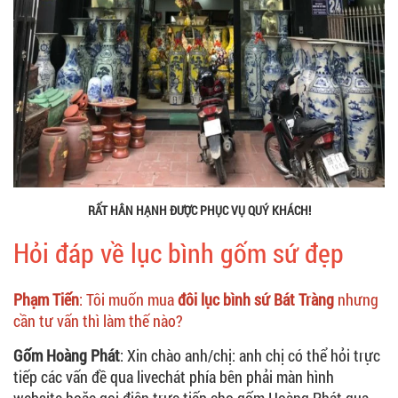
RẤT HÂN HẠNH ĐƯỢC PHỤC VỤ QUÝ KHÁCH!
Hỏi đáp về lục bình gốm sứ đẹp
Phạm Tiến
: Tôi muốn mua
đôi lục bình sứ Bát Tràng
nhưng
cần tư vấn thì làm thế nào?
Gốm Hoàng Phát
: Xin chào anh/chị: anh chị có thể hỏi trực
tiếp các vấn đề qua livechát phía bên phải màn hình
website hoặc gọi điện trực tiếp cho gốm Hoàng Phát qua