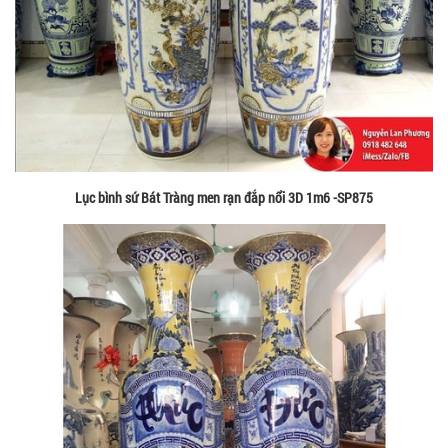
Lục bình sứ Bát Tràng men rạn đắp nổi 3D 1m6 -SP875