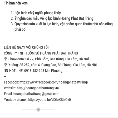
Tin bạn nên xem
Lộc bình và ý nghĩa phong thủy
Ý nghĩa các mẫu vẽ lọ lục bình Hoàng Phát Bát Tràng
Quy trình sản xuất lọ lục bình, vật phẩm quen thuộc nhà nào cũng
phải có
--
LIÊN HỆ NGAY VỚI CHÚNG TÔI
CÔNG TY TNHH GỐM SỨ HOÀNG PHÁT BÁT TRÀNG
💐 Showroom: Số 22, Phố Gốm, Bát Tràng, Gia Lâm, Hà Nội
💐 Xưởng: Số 252, xóm 4, Giang Cao, Bát Tràng, Gia Lâm, Hà Nội
☎ HOTLINE: 0918 482 648 Mrs Phương
--
Facebook: https://www.facebook.com/hoangphatbattrang/
Website: http://hoangphatbattrang.vn/
Email: hoangphatbattrang@gmail.com
Youtube chanel: https://youtu.be/dQIoKStzQv0