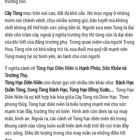
trường tồn.
Cây Tùng
mọc trên núi cao, đất đá khô cằn. Nó mọc ngay ở những
mỏm núi chênh vênh, chịu nhiều sương gió, bão tuyết mà không
chết không đổ thể hiện sức sống bền bỉ. Người xưa xem Tùng là đại
diện cho trăm cây, ngoài ý nghĩa trường thọ thì tùng còn là đại diện
của khí tiết của đấng trượng phụ. Trong quan niệm của người Trung
Hoa, Tùng còn có khả năng trừ tà, xua đuổi ma quỷ rất mạnh nên
Tùng mang lại sự bình yên, àn lành cho con người.
Ý nghĩa cảnh vẽ
Tùng Hạc Diên Niên
là
Hạnh Phúc, Sức Khỏe và
Trường Thọ.
Tùng Hạc Diên Niên
còn được gọi với nhiều tên khác như:
Bách Hạc
Quần Tùng, Song Tùng Bách Hạc, Tùng Hạc Đồng Xuân,...
Tùng Hạc
Diên Niên là sự kết hợp hài hòa giữa Cây Tùng và Chim Hạc. Theo
phong thủy, Tùng hạc diên niên là biểu tượng mạnh mẽ cho sức
mạnh tràn đầy, trường thọ vô biên. Hình ảnh còn đem lại sự may
mắn, bình an. Ngoài ra, các cảnh vẽ Tùng hạc diên niên dù trong
khung cảnh nào cũng luôn xuất hiện ánh mặt trời đỏ rực tràn đầy
sức sống. Điều đó tượng trưng cho may mắn và những điều tốt
đẹp.