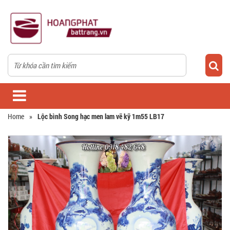
Home
»
Lộc bình Song hạc men lam vẽ kỹ 1m55 LB17