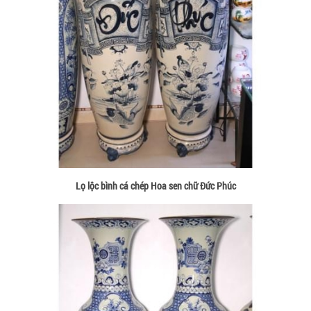
Lọ lộc bình cá chép Hoa sen chữ Đức Phúc