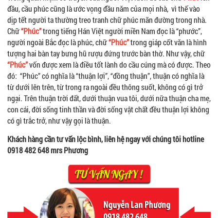
đầu, cầu phúc cũng là ước vọng đầu năm của mọi nhà, vì thế vào
dịp tết người ta thường treo tranh chữ phúc mãn đường trong nhà.
Chữ
“Phúc”
trong tiếng Hán Việt người miền Nam đọc là “phước”,
người ngoài Bắc đọc là phúc, chữ
“Phúc”
trong giáp cốt văn là hình
tượng hai bàn tay bưng hũ rượu đứng trước bàn thờ. Như vậy, chữ
“Phúc”
vốn được xem là điều tốt lành do cầu cúng mà có được. Theo
đó: “Phúc” có nghĩa là “thuận lợi”, “đồng thuận”, thuận có nghĩa là
từ dưới lên trên, từ trong ra ngoài đều thông suốt, không có gì trở
ngại. Trên thuận trời đất, dưới thuận vua tôi, dưới nữa thuận cha mẹ,
con cái, đời sống tinh thần và đời sống vật chất đều thuận lợi không
có gì trắc trở, như vậy gọi là thuận.
Khách hàng cần tư vấn lộc bình, liên hệ ngay với chúng tôi hotline
0918 482 648 mrs Phương