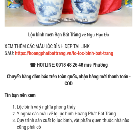
Lộc bình men Rạn Bát Tràng
vẽ Ngũ Hạc Đồ
XEM THÊM CÁC MẪU LỘC BÌNH ĐẸP TẠI LINK
SAU:
https://hoangphatbattrang.vn/lo-loc-binh-bat-trang
☎ HOTLINE: 0918 48 26 48 mrs Phương
Chuyển hàng đảm bảo trên toàn quốc, nhận hàng mới thanh toán -
COD
Tin bạn nên xem
Lộc bình và ý nghĩa phong thủy
Ý nghĩa các mẫu vẽ lọ lục bình Hoàng Phát Bát Tràng
Quy trình sản xuất lọ lục bình, vật phẩm quen thuộc nhà nào
cũng phải có
--