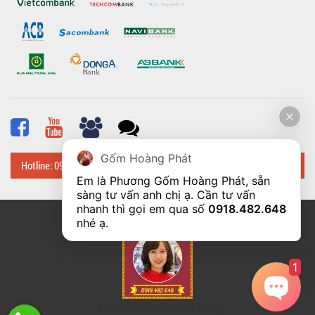
Gốm Hoàng Phát
Hotline: 0918 482 648
Em là Phương Gốm Hoàng Phát, sẵn 
sàng tư vấn anh chị ạ. Cần tư vấn 
nhanh thì gọi em qua số 
0918.482.648
© Bản quyền thuộc về
Hoangphatbattrang.vn
nhé ạ. 
1
Gốm sứ Hoàng Phát Bát Tràng