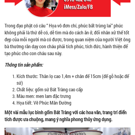
Trong đạo phật có câu ” Họa vô đơn chí, phúc bất trùng lai” phúc
không phải là thứ dễ có, dễ tìm mà do cách ăn ở, đối nhân xử thế tốt
đẹp của mỗi người mà có được, trong quan niệm của người Việt ông
bà thường răn dạy con cháu phải tích phúc, tích đức, hành thiện để
tạo phúc cho con cháu sau này.
Thông tin sản phẩm:
Kích thước: Thân lọ cao 1,4m + chân đế 15cm (đế gỗ hoặc đế
sứ)
Chất liệu: gốm sứ Bát Tràng cao cấp
Màu men: men lam đặc trưng
Họa tiết: Vẽ Phúc Mãn Đường
Một vài mẫu lục bình gốm Bát Tràng với các hoa văn, trang trí điển
tích được ưa chuộng, mang ý nghĩa phong thủy ứng dụng.