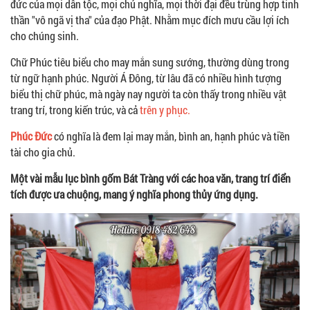
đức của mọi dân tộc, mọi chủ nghĩa, mọi thời đại đều trùng hợp tinh
thần "vô ngã vị tha" của đạo Phật. Nhằm mục đích mưu cầu lợi ích
cho chúng sinh.
Chữ Phúc tiêu biểu cho may mắn sung sướng, thường dùng trong
từ ngữ hạnh phúc. Người Á Đông, từ lâu đã có nhiều hình tượng
biểu thị chữ phúc, mà ngày nay người ta còn thấy trong nhiều vật
trang trí, trong kiến trúc, và cả
trên y phục.
Phúc Đức
có nghĩa là đem lại may mắn, bình an, hạnh phúc và tiền
tài cho gia chủ.
Một vài mẫu lục bình gốm Bát Tràng với các hoa văn, trang trí điển
tích được ưa chuộng, mang ý nghĩa phong thủy ứng dụng.