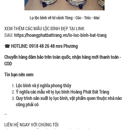
Lọ lộc bình vẽ tứ cảnh Tùng - Cúc - Trúc - Mai
XEM THÊM CÁC MẪU LỘC BÌNH ĐẸP TẠI LINK
SAU:
https://hoangphatbattrang.vn/lo-loc-binh-bat-trang
☎ HOTLINE: 0918 48 26 48 mrs Phương
Chuyển hàng đảm bảo trên toàn quốc, nhận hàng mới thanh toán -
COD
Tin bạn nên xem
Lộc bình và ý nghĩa phong thủy
Ý nghĩa các mẫu vẽ lọ lục bình Hoàng Phát Bát Tràng
Quy trình sản xuất lọ lục bình, vật phẩm quen thuộc nhà nào
cũng phải có
--
LIÊN HỆ NGAY VỚI CHÚNG TÔI