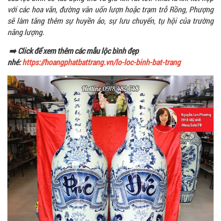
với các hoa văn, đường vân uốn lượn hoặc trạm trỗ Rồng, Phượng
sẽ làm tăng thêm sự huyền ảo, sự lưu chuyển, tụ hội của trường
năng lượng.
➡️ Click để xem thêm các mẫu lộc bình đẹp
nhé:
https://hoangphatbattrang.vn/lo-loc-binh-bat-trang