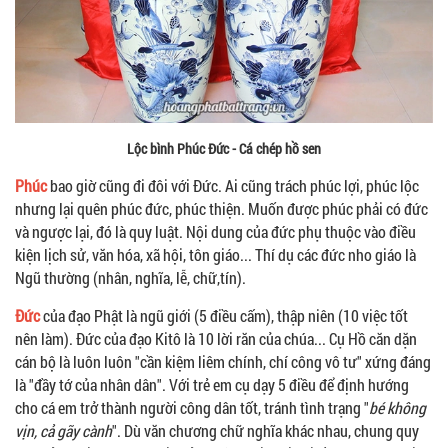
Lộc bình Phúc Đức - Cá chép hồ sen
Phúc
bao giờ cũng đi đôi với Đức. Ai cũng trách phúc lợi, phúc lộc
nhưng lại quên phúc đức, phúc thiện. Muốn được phúc phải có đức
và ngược lại, đó là quy luật. Nội dung của đức phụ thuộc vào điều
kiện lịch sử, văn hóa, xã hội, tôn giáo... Thí dụ các đức nho giáo là
Ngũ thường (nhân, nghĩa, lễ, chữ,tín).
Đức
của đạo Phật là ngũ giới (5 điều cấm), thập niên (10 việc tốt
nên làm). Đức của đạo Kitô là 10 lời răn của chúa... Cụ Hồ căn dặn
cán bộ là luôn luôn "cần kiệm liêm chính, chí công vô tư" xứng đáng
là "đầy tớ của nhân dân". Với trẻ em cụ dạy 5 điều để định hướng
cho cá em trở thành người công dân tốt, tránh tình trạng "
bé không
vịn, cả gãy cành
". Dù văn chương chữ nghĩa khác nhau, chung quy