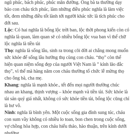
ngũ phúc, bách phúc, phúc mãn đường. Ông bà ta thường dạy
bảo con cháu tích phúc, làm những điều phúc nghĩa là làm việc
tốt, đem những điều tốt lành tới người khác tức là tích phúc cho
đới sau.
Lộc
: Có hai nghĩa là bổng lộc trời ban, lộc thời phong kiến còn có
nghĩa là quan, làm quan sẽ có nhiều bổng lộc vua ban vì thế chữ
lộc nghĩa là tiền tài
Thọ
: nghĩa là sống lâu, sinh ra trong cõi đời ai chẳng mong muốn
sức khỏe để sống lâu hưởng thụ cùng con cháu. “thọ” còn thể
hiện quan niệm sống đẹp của người Việt Nam là ” kính lão đắc
thọ”, vì thế mà hàng năm con cháu thường tổ chức lễ mừng thọ
cho ông bà, cha mẹ.
Khang
: nghĩa là mạnh khỏe., tết đến mọi người thường chúc
nhau an khang, thịnh vượng – khỏe mạnh và tiền tài. Sức khỏe là
tài sản quý giá nhất, không có sức khỏe tiền tài, bổng lộc cũng chỉ
là hư vô.
Ninh
: nghĩa là bình yên. Một cuộc sống gia đình sung túc, cháu
con sum vầy không có nhiều lo toan, bon chen trong cuộc sống,
vợ chồng hòa hợp, con cháu hiếu thảo, hào thuận, trên kính dưới
nhường.