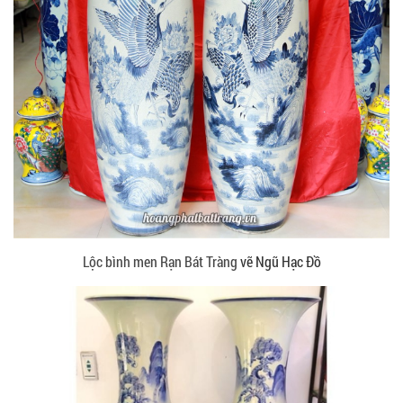
Lộc bình men Rạn Bát Tràng
vẽ Ngũ Hạc Đồ