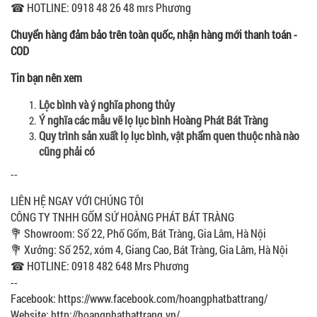
☎ HOTLINE: 0918 48 26 48 mrs Phương
Chuyển hàng đảm bảo trên toàn quốc, nhận hàng mới thanh toán -
COD
Tin bạn nên xem
Lộc bình và ý nghĩa phong thủy
Ý nghĩa các mẫu vẽ lọ lục bình Hoàng Phát Bát Tràng
Quy trình sản xuất lọ lục bình, vật phẩm quen thuộc nhà nào
cũng phải có
--
LIÊN HỆ NGAY VỚI CHÚNG TÔI
CÔNG TY TNHH GỐM SỨ HOÀNG PHÁT BÁT TRÀNG
💐 Showroom: Số 22, Phố Gốm, Bát Tràng, Gia Lâm, Hà Nội
💐 Xưởng: Số 252, xóm 4, Giang Cao, Bát Tràng, Gia Lâm, Hà Nội
☎ HOTLINE: 0918 482 648 Mrs Phương
--
Facebook: https://www.facebook.com/hoangphatbattrang/
Website: http://hoangphatbattrang.vn/