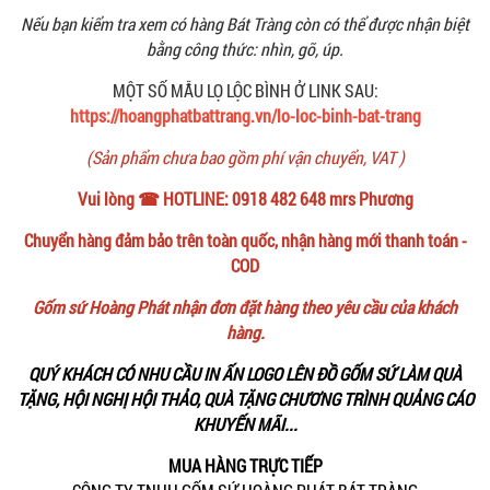
Nếu bạn kiểm tra xem có hàng Bát Tràng còn có thể được nhận biệt
bằng công thức: nhìn, gõ, úp.
MỘT SỐ MẪU LỌ LỘC BÌNH Ở LINK SAU:
https://hoangphatbattrang.vn/lo-loc-binh-bat-trang
(Sản phẩm chưa bao gồm phí vận chuyển, VAT )
Vui lòng ☎ HOTLINE: 0918 482 648 mrs Phương
Chuyển hàng đảm bảo trên toàn quốc, nhận hàng mới thanh toán -
COD
Gốm sứ Hoàng Phát nhận đơn đặt hàng theo yêu cầu của khách
hàng.
QUÝ KHÁCH CÓ NHU CẦU IN ẤN LOGO LÊN ĐỒ GỐM SỨ LÀM QUÀ
TẶNG, HỘI NGHỊ HỘI THẢO, QUÀ TẶNG CHƯƠNG TRÌNH QUẢNG CÁO
KHUYẾN MÃI...
MUA HÀNG TRỰC TIẾP