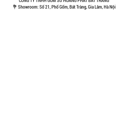
CÔNG TY TNHH GỐM SỨ HOÀNG PHÁT BÁT TRÀNG
💐 Showroom: Số 21, Phố Gốm, Bát Tràng, Gia Lâm, Hà Nội