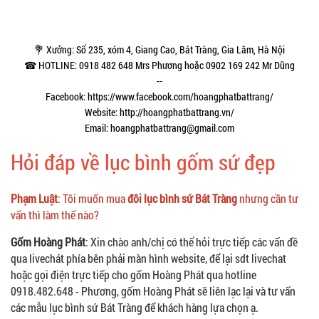
💐 Xưởng: Số 235, xóm 4, Giang Cao, Bát Tràng, Gia Lâm, Hà Nội
☎ HOTLINE: 0918 482 648 Mrs Phương hoặc 0902 169 242 Mr Dũng
--
Facebook: https://www.facebook.com/hoangphatbattrang/
Website: http://hoangphatbattrang.vn/
Email: hoangphatbattrang@gmail.com
Hỏi đáp về lục bình gốm sứ đẹp
Phạm Luật
: Tôi muốn mua
đôi lục bình sứ Bát Tràng
nhưng cần tư
vấn thì làm thế nào?
Gốm Hoàng Phát
: Xin chào anh/chị có thể hỏi trực tiếp các vấn đề
qua livechát phía bên phải màn hình website, để lại sdt livechat
hoặc gọi điện trực tiếp cho gốm Hoàng Phát qua hotline
0918.482.648 - Phương, gốm Hoàng Phát sẽ liên lạc lại và tư vấn
các mẫu lục bình sứ Bát Tràng để khách hàng lựa chọn ạ.