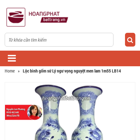
Home
»
Lộc bình gốm sứ Lý ngư vọng nguyệt men lam 1m55 LB14