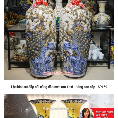
Lộc bình sứ đắp nổi công đào men rạn 1m6 - hàng cao cấp - SP169