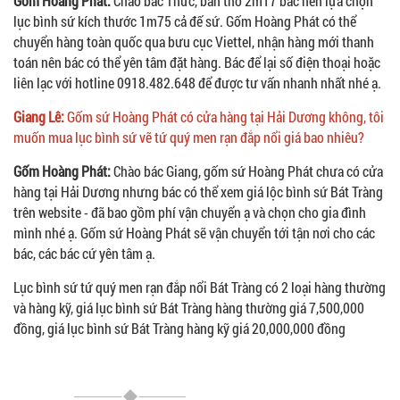
Gốm Hoàng Phát:
Chào bác Thức, ban thờ 2m17 bác nên lựa chọn
lục bình sứ kích thước 1m75 cả đế sứ. Gốm Hoàng Phát có thể
chuyển hàng toàn quốc qua bưu cục Viettel, nhận hàng mới thanh
toán nên bác có thể yên tâm đặt hàng. Bác để lại số điện thoại hoặc
liên lạc với hotline 0918.482.648 để được tư vấn nhanh nhất nhé ạ.
Giang Lê:
Gốm sứ Hoàng Phát có cửa hàng tại Hải Dương không, tôi
muốn mua lục bình sứ vẽ tứ quý men rạn đắp nổi giá bao nhiêu?
Gốm Hoàng Phát:
Chào bác Giang, gốm sứ Hoàng Phát chưa có cửa
hàng tại Hải Dương nhưng bác có thể xem giá lộc bình sứ Bát Tràng
trên website - đã bao gồm phí vận chuyển ạ và chọn cho gia đình
mình nhé ạ. Gốm sứ Hoàng Phát sẽ vận chuyển tới tận nơi cho các
bác, các bác cứ yên tâm ạ.
Lục bình sứ tứ quý men rạn đắp nổi Bát Tràng có 2 loại hàng thường
và hàng kỹ, giá lục bình sứ Bát Tràng hàng thường giá 7,500,000
đồng, giá lục bình sứ Bát Tràng hàng kỹ giá 20,000,000 đồng