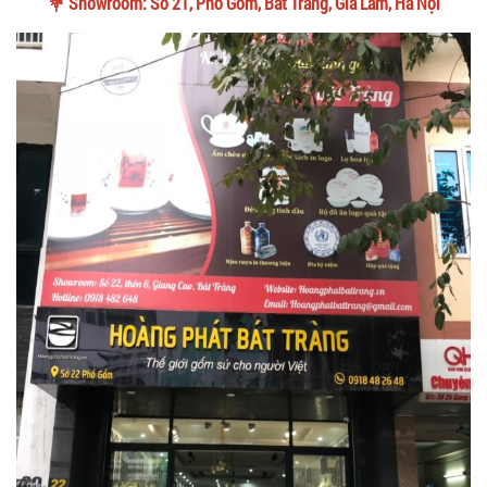
💐 Showroom: Số 21, Phố Gốm, Bát Tràng, Gia Lâm, Hà Nội