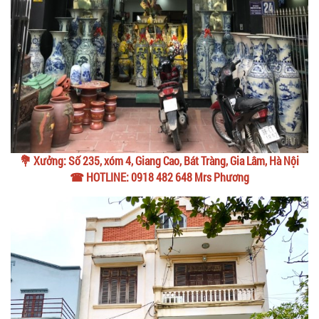
💐 Xưởng: Số 235, xóm 4, Giang Cao, Bát Tràng, Gia Lâm, Hà Nội
☎ HOTLINE: 0918 482 648 Mrs Phương