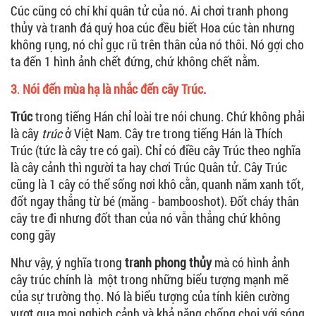
Cúc cũng có chí khí quân tử của nó. Ai chơi tranh phong
thủy và tranh đá quý hoa cúc đều biết Hoa cúc tàn nhưng
không rụng, nó chỉ gục rũ trên thân của nó thôi. Nó gợi cho
ta đến 1 hình ảnh chết đứng, chứ không chết nằm.
3
.
Nói đến mùa hạ là nhắc đến cây Trúc.
Trúc
trong tiếng Hán chỉ loài tre nói chung. Chứ không phải
là cây
trúc
ở Việt Nam. Cây tre trong tiếng Hán là Thích
Trúc (tức là cây tre có gai). Chỉ có điều cây Trúc theo nghĩa
là cây cảnh thì người ta hay chơi Trúc Quân tử. Cây Trúc
cũng là 1 cây có thể sống nơi khô cằn, quanh năm xanh tốt,
đốt ngay thẳng từ bé (măng - bambooshot). Đốt cháy thân
cây tre đi nhưng đốt than của nó vẫn thẳng chứ không
cong gãy
Như vậy, ý nghĩa trong
tranh phong thủy
mà có hình ảnh
cây trúc chính là một trong những biểu tượng mạnh mẽ
của sự trường thọ. Nó là biểu tượng của tính kiên cường
vượt qua mọi nghịch cảnh và khả năng chống chọi với sóng