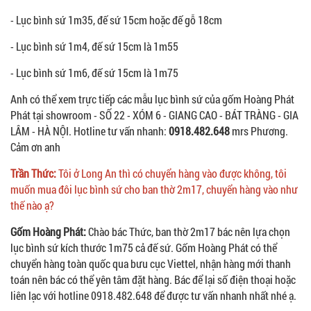
- Lục bình sứ 1m35, đế sứ 15cm hoặc đế gỗ 18cm
- Lục bình sứ 1m4, đế sứ 15cm là 1m55
- Lục bình sứ 1m6, đế sứ 15cm là 1m75
Anh có thể xem trực tiếp các mẫu lục bình sứ của gốm Hoàng Phát
Phát tại showroom - SỐ 22 - XÓM 6 - GIANG CAO - BÁT TRÀNG - GIA
LÂM - HÀ NỘI. Hotline tư vấn nhanh:
0918.482.648
mrs Phương.
Cảm ơn anh
Trần Thức:
Tôi ở Long An thì có chuyển hàng vào được không, tôi
muốn mua đôi lục bình sứ cho ban thờ 2m17, chuyển hàng vào như
thế nào ạ?
Gốm Hoàng Phát:
Chào bác Thức, ban thờ 2m17 bác nên lựa chọn
lục bình sứ kích thước 1m75 cả đế sứ. Gốm Hoàng Phát có thể
chuyển hàng toàn quốc qua bưu cục Viettel, nhận hàng mới thanh
toán nên bác có thể yên tâm đặt hàng. Bác để lại số điện thoại hoặc
liên lạc với hotline 0918.482.648 để được tư vấn nhanh nhất nhé ạ.