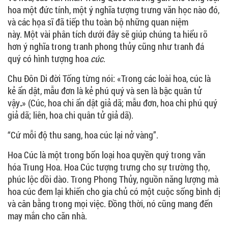
hoa một đức tính, một ý nghĩa tượng trưng văn học nào đó,
và các họa sĩ đã tiếp thu toàn bộ những quan niệm
này. Một vài phân tích dưới đây sẽ giúp chúng ta hiểu rõ
hơn ý nghĩa trong tranh phong thủy cũng như tranh đá
quý có hình tượng hoa
cúc
.
Chu Đôn Di đời Tống từng nói: «Trong các loài hoa, cúc là
kẻ ẩn dật, mẫu đơn là kẻ phú quý và sen là bậc quân tử
vậy
.
» (Cúc, hoa chi ẩn dật giả dã; mẫu đơn, hoa chi phú quý
giả dã; liên, hoa chi quân tử giả dã).
“Cứ mỗi độ thu sang, hoa cúc lại nở vàng”.
Hoa Cúc là một trong bốn loại hoa quyền quý trong văn
hóa Trung Hoa. Hoa Cúc tượng trưng cho sự trường thọ,
phúc lộc dồi dào. Trong Phong Thủy, nguồn năng lượng mà
hoa cúc đem lại khiến cho gia chủ có một cuộc sống bình dị
và cân bằng trong mọi việc. Đồng thời, nó cũng mang đến
may mắn cho căn nhà.