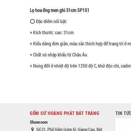
Lọ hoa ống men ghi 31cm SP151
⭕ Đặc điểm nổi bật:
+ Kích thước: cao: 31cm
+ Kiểu dáng đơn giản, màu sắc thích hợp để trang trí ở m
+ Chất sứ nhập khẩu từ Châu Âu
+ Nung đốt ở nhiệt độ trên 1250 độ C, khử độc chì, cadi
GỐM SỨ HOÀNG PHÁT BÁT TRÀNG
TIN TỨ
Showroom
Số 21, Phố Gốm (xóm 6), Giang Cao, Bát