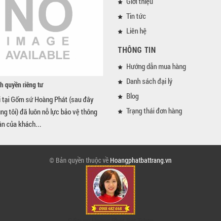
Giới thiệu
Tin tức
Liên hệ
THÔNG TIN
Hướng dẫn mua hàng
Danh sách đại lý
h quyền riêng tư
Blog
i tại Gốm sứ Hoàng Phát (sau đây
Trạng thái đơn hàng
úng tôi) đã luôn nỗ lực bảo vệ thông
ân của khách...
© Bản quyền thuộc về
Hoangphatbattrang.vn
Gốm sứ Hoàng Phát Bát Tràng