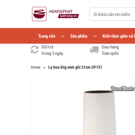
Trang chủ
Sản phẩm
Kiến thức gốm sứ 
Đổi trả
Giao hàng
trong 3 ngày
Toàn quốc
Home
»
Lọ hoa ống men ghi 31cm SP151