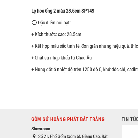
Lọ hoa ống 2 màu 28.5cm SP149
⭕ Đặc điểm nổi bật:
+ Kích thước: cao: 28.5cm
+ Kết hợp màu sắc tinh tế, đơn giản nhưng hiệu quả, thí
+ Chất sứ nhập khẩu từ Châu Âu
+ Nung đốt ở nhiệt độ trên 1250 độ C, khử độc chì, cadi
GỐM SỨ HOÀNG PHÁT BÁT TRÀNG
TIN TỨ
Showroom
Số 21, Phố Gốm (xóm 6), Giang Cao, Bát