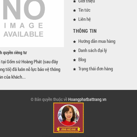
Giới thiệu
Tin tức
Liên hệ
THÔNG TIN
Hướng dẫn mua hàng
Danh sách đại lý
h quyền riêng tư
Blog
i tại Gốm sứ Hoàng Phát (sau đây
Trạng thái đơn hàng
úng tôi) đã luôn nỗ lực bảo vệ thông
ân của khách...
© Bản quyền thuộc về
Hoangphatbattrang.vn
Gốm sứ Hoàng Phát Bát Tràng