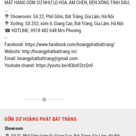
MẶT HÀNG GỐM SỨ NHƯ LỌ HOA, ẤM CHÉN, ĐÈN XÔNG TINH DẦU,
...
💐 Showroom: Số 22, Phố Gốm, Bát Tràng, Gia Lâm, Hà Nội
💐 Xưởng: Số 252, xóm 4, Giang Cao, Bát Tràng, Gia Lâm, Hà Nội
☎ HOTLINE: 0918 482 648 Mrs Phương
--
Facebook: https://www.facebook.com/hoangphatbattrang/
Website: http://hoangphatbattrang.vn/
Email: hoangphatbattrang@gmail.com
Youtube chanel: https://youtu.be/dQIoKStzQv0
GỐM SỨ HOÀNG PHÁT BÁT TRÀNG
Showroom
Số 21, Phố Gốm (xóm 6), Giang Cao, Bát Tràng, Gia Lâm, Hà Nội