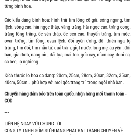
từng bình hoa.
Các kiểu dáng bình hoa: hình trái tim lồng cô gái, sóng ngang, tim
lệch, sóng cao, hài ngọc thấp, vầng trăng, hài ngọc cao, trăng cong,
trăng lồng trăng, ốc sên thấp, ốc sen cao, thuyển trăng, tim móc,
ovan trứng, tim lồng, ovan lệch, đôi uyên ương, đôi thiên nga, lọ
trứng, tim đôi, tim mẫu tử, quả trám, giọt nước, lòng mẹ, âu yếm, đôi
bạn, gia đình, nâng niu, dải lụa, mái tóc, gốc cây, mầm cây, đuôi cá,
cá heo, lọ nghiêng….
Kích thước lọ hoa đa dạng: 20cm, 25cm, 28cm, 30cm, 32cm, 35cm,
40cm, 50cm….phù hợp với mọi góc trang trí trong ngôi nhà bạn.
Chuyển hàng đảm bảo trên toàn quốc, nhận hàng mới thanh toán -
COD
---
LIÊN HỆ NGAY VỚI CHÚNG TÔI
CÔNG TY TNHH GỐM SỨ HOÀNG PHÁT BÁT TRÀNG CHUYÊN VỀ