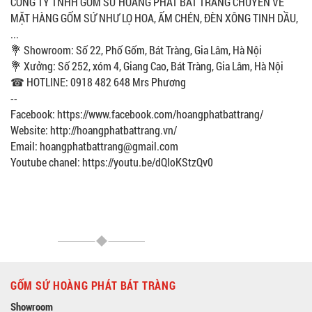
CÔNG TY TNHH GỐM SỨ HOÀNG PHÁT BÁT TRÀNG CHUYÊN VỀ
MẶT HÀNG GỐM SỨ NHƯ LỌ HOA, ẤM CHÉN, ĐÈN XÔNG TINH DẦU,
...
💐 Showroom: Số 22, Phố Gốm, Bát Tràng, Gia Lâm, Hà Nội
💐 Xưởng: Số 252, xóm 4, Giang Cao, Bát Tràng, Gia Lâm, Hà Nội
☎ HOTLINE: 0918 482 648 Mrs Phương
--
Facebook: https://www.facebook.com/hoangphatbattrang/
Website: http://hoangphatbattrang.vn/
Email: hoangphatbattrang@gmail.com
Youtube chanel: https://youtu.be/dQIoKStzQv0
GỐM SỨ HOÀNG PHÁT BÁT TRÀNG
Showroom