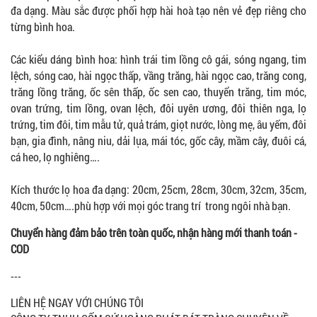
đa dạng. Màu sắc được phối hợp hài hoà tạo nên vẻ đẹp riêng cho
từng bình hoa.
Các kiểu dáng bình hoa: hình trái tim lồng cô gái, sóng ngang, tim
lệch, sóng cao, hài ngọc thấp, vầng trăng, hài ngọc cao, trăng cong,
trăng lồng trăng, ốc sên thấp, ốc sen cao, thuyển trăng, tim móc,
ovan trứng, tim lồng, ovan lệch, đôi uyên ương, đôi thiên nga, lọ
trứng, tim đôi, tim mẫu tử, quả trám, giọt nước, lòng mẹ, âu yếm, đôi
bạn, gia đình, nâng niu, dải lụa, mái tóc, gốc cây, mầm cây, đuôi cá,
cá heo, lọ nghiêng….
Kích thước lọ hoa đa dạng: 20cm, 25cm, 28cm, 30cm, 32cm, 35cm,
40cm, 50cm….phù hợp với mọi góc trang trí trong ngôi nhà bạn.
Chuyển hàng đảm bảo trên toàn quốc, nhận hàng mới thanh toán -
COD
---
LIÊN HỆ NGAY VỚI CHÚNG TÔI