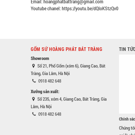
Email: hoangphatbattrang@gmail.com
Youtube chanel: https://youtu.be/dQIoKStzQv0
GỐM SỨ HOÀNG PHÁT BÁT TRÀNG
TIN TỨ
Showroom
Số 21, Phố Gốm (xóm 6), Giang Cao, Bát
Tràng, Gia Lâm, Hà Nội
0918 482 648
Xưởng sản xuất:
Số 235, xóm 4, Giang Cao, Bát Tràng, Gia
Lâm, Hà Nội
0918 482 648
Chính sác
Chúng tô