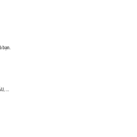
 bạn.
, ...