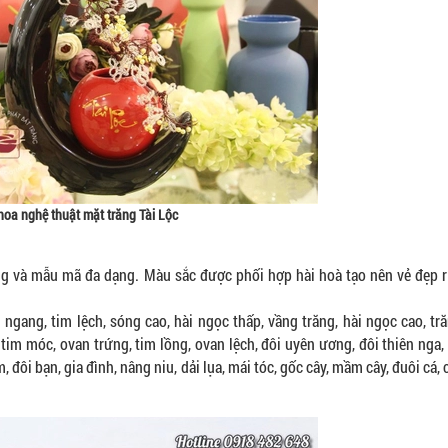
hoa nghệ thuật mặt trăng Tài Lộc
áng và mẫu mã đa dạng. Màu sắc được phối hợp hài hoà tạo nên vẻ đẹp
ng ngang, tim lệch, sóng cao, hài ngọc thấp, vầng trăng, hài ngọc cao, t
, tim móc, ovan trứng, tim lồng, ovan lệch, đôi uyên ương, đôi thiên nga, l
, đôi bạn, gia đình, nâng niu, dải lụa, mái tóc, gốc cây, mầm cây, đuôi cá, c