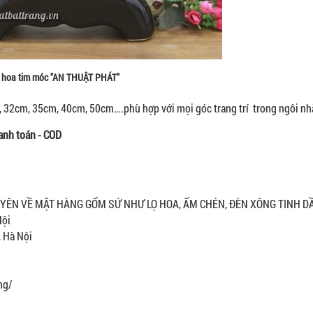
 hoa tim móc "AN THUẬT PHÁT"
 32cm, 35cm, 40cm, 50cm….phù hợp với mọi góc trang trí trong ngôi nhà
anh toán - COD
N VỀ MẶT HÀNG GỐM SỨ NHƯ LỌ HOA, ẤM CHÉN, ĐÈN XÔNG TINH DẦU
Nội
, Hà Nội
ng/