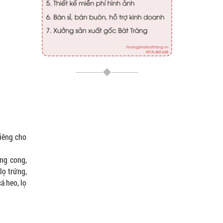
 riêng cho
răng cong,
ọ trứng,
á heo, lọ