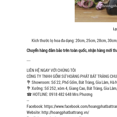
Lọ
Kích thước lọ hoa đa dạng: 20cm, 25cm, 28cm, 30cm,
Chuyển hàng đảm bảo trên toàn quốc, nhận hàng mới th
---
LIÊN HỆ NGAY VỚI CHÚNG TÔI
CÔNG TY TNHH GỐM SỨ HOÀNG PHÁT BÁT TRÀNG CHUYÊ
💐 Showroom: Số 22, Phố Gốm, Bát Tràng, Gia Lâm, Hà 
💐 Xưởng: Số 252, xóm 4, Giang Cao, Bát Tràng, Gia Lâm
☎ HOTLINE: 0918 482 648 Mrs Phương
--
Facebook: https://www.facebook.com/hoangphatbattra
Website: http://hoangphatbattrang.vn/