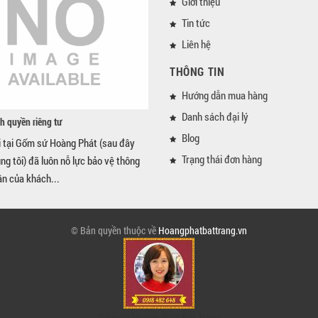
Giới thiệu
Tin tức
Liên hệ
THÔNG TIN
Hướng dẫn mua hàng
Danh sách đại lý
h quyền riêng tư
Blog
i tại Gốm sứ Hoàng Phát (sau đây
Trạng thái đơn hàng
úng tôi) đã luôn nỗ lực bảo vệ thông
ân của khách...
© Bản quyền thuộc về
Hoangphatbattrang.vn
Gốm sứ Hoàng Phát Bát Tràng