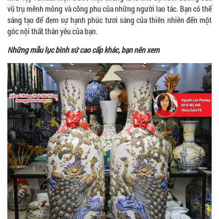
vũ trụ mênh mông và công phu của những người lao tác. Bạn có thể
sáng tạo để đem sự hạnh phúc tươi sáng của thiên nhiên đến một
góc nội thất thân yêu của bạn.
Những mẫu lục bình sứ cao cấp khác, bạn nên xem