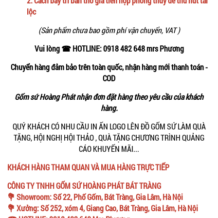
2.
Cách bày trí bàn thờ gia tiên hợp phong thủy để thu hút tài
lộc
(Sản phẩm chưa bao gồm phí vận chuyển, VAT )
Vui lòng ☎ HOTLINE: 0918 482 648 mrs Phương
Chuyển hàng đảm bảo trên toàn quốc, nhận hàng mới thanh toán -
COD
Gốm sứ Hoàng Phát nhận đơn đặt hàng theo yêu cầu của khách
hàng.
QUÝ KHÁCH CÓ NHU CẦU IN ẤN LOGO LÊN ĐỒ GỐM SỨ LÀM QUÀ
TẶNG, HỘI NGHỊ HỘI THẢO , QUÀ TẶNG CHƯƠNG TRÌNH QUẢNG
CÁO KHUYẾN MÃI...
KHÁCH HÀNG THAM QUAN VÀ MUA HÀNG TRỰC TIẾP
CÔNG TY TNHH GỐM SỨ HOÀNG PHÁT BÁT TRÀNG
💐 Showroom: Số 22, Phố Gốm, Bát Tràng, Gia Lâm, Hà Nội
💐 Xưởng: Số 252, xóm 4, Giang Cao, Bát Tràng, Gia Lâm, Hà Nội