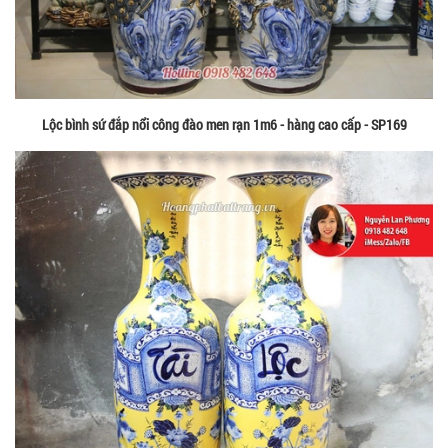
Lộc bình sứ đắp nổi công đào men rạn 1m6 - hàng cao cấp - SP169