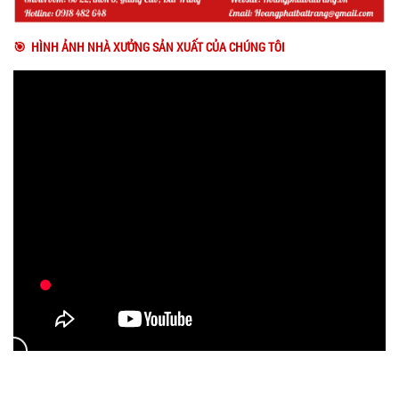
🎯 HÌNH ẢNH NHÀ XƯỞNG SẢN XUẤT CỦA CHÚNG TÔI