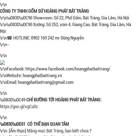
\r\n
CÔNG TY TNHH GỐM SỨ HOÀNG PHÁT BÁT TRÀNG
\r\n\uD83D\uDC90 Showroom: Số 22, Phố Gốm, Bát Tràng, Gia Lâm, Hà Nội
\r\n\uD83D\uDC90 Xưởng: Số 252, xóm 4, Giang Cao, Bát Tràng, Gia Lâm, Hà
Nội
\r\n☎ HOTLINE: 0902 169 242 mr Dũng Nguyễn
\r\n--
\r\n
\r\nFacebook: https://www.facebook.com/hoangphatbattrang/
\r\nWebsite: hoangphatbattrang.vn
\r\nEmail: hoangphatbattrang@gmail.com
\r\n
\uD83D\uDC49
CHỈ ĐƯỜNG TỚI HOÀNG PHÁT BÁT TRÀNG:
https://goo.gl/xgCu0z
\r\n
\uD83D\uDD31 CÓ THẾ BẠN QUAN TÂM
\r\n- [Ẩm thực]
Măng mực Bát Tràng, bạn biết chưa
?