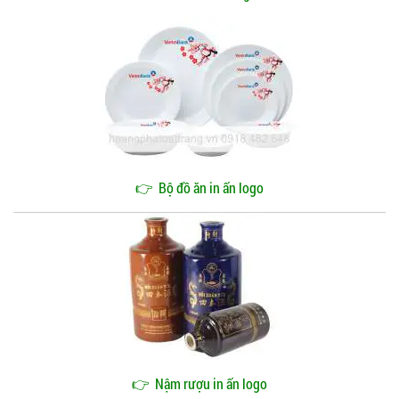
👉
Bộ đồ ăn in ấn logo
👉
Nậm rượu in ấn logo