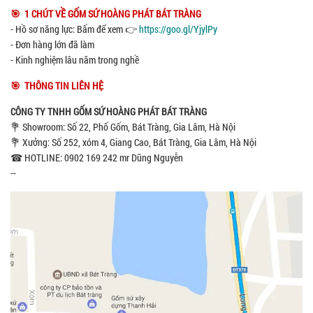
🎯 1 CHÚT VỀ GỐM SỨ HOÀNG PHÁT BÁT TRÀNG
- Hồ sơ năng lực: Bấm để xem 👉
https://goo.gl/YjylPy
- Đơn hàng lớn đã làm
- Kinh nghiệm lâu năm trong nghề
🎯 THÔNG TIN LIÊN HỆ
CÔNG TY TNHH GỐM SỨ HOÀNG PHÁT BÁT TRÀNG
💐 Showroom: Số 22, Phố Gốm, Bát Tràng, Gia Lâm, Hà Nội
💐 Xưởng: Số 252, xóm 4, Giang Cao, Bát Tràng, Gia Lâm, Hà Nội
☎ HOTLINE: 0902 169 242 mr Dũng Nguyễn
--