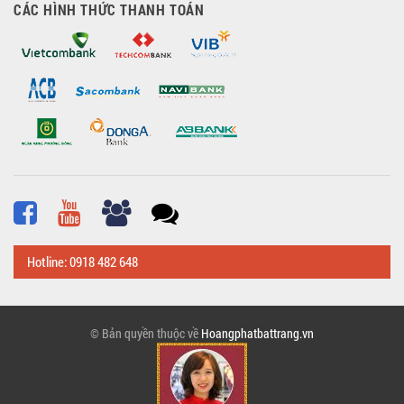
CÁC HÌNH THỨC THANH TOÁN
Hotline: 0918 482 648
© Bản quyền thuộc về
Hoangphatbattrang.vn