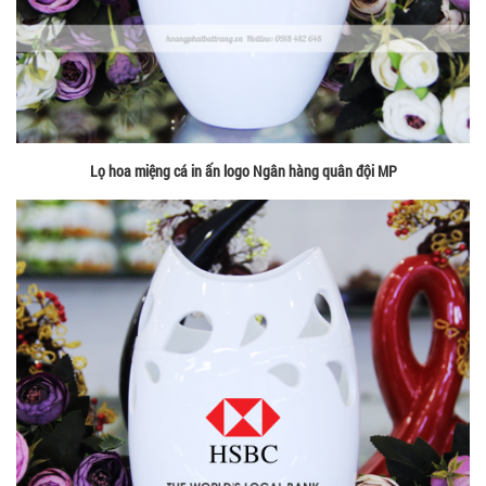
Lọ hoa miệng cá in ấn logo Ngân hàng quân đội MP