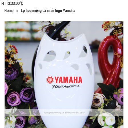
14T13:33:00"};
Home
»
Lọ hoa miệng cá in ấn logo Yamaha