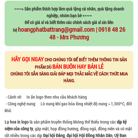
~~~> Sản phẩm thích hợp làm quà tặng cá nhân, quà tặng doanh
nghiệp, nhóm bạn bè <~~~
Để có giá sỉ và biết thêm các chính sách giá sỉ xin liên
hoangphatbattrang@gmail.com | 0918 48 26
hệ
48 - Mrs Phương
HÃY GỌI NGAY
CHO CHÚNG TÔI ĐỂ BIẾT THÊM THÔNG TIN SẢN
BÁN BUÔN HAY BÁN LẺ
PHẨM DÙ
CHÚNG TÔI SẴN SÀNG GIẢI ĐÁP MỌI THẮC MẮC VỀ CÁCH THỨC MUA
HÀNG.
- Cảnh vẽ: In ấn logo theo nhu cầu khách hàng
- Công nghệ nung: Lò nung khí gas hóa lỏng nhiệt độ nung > 1,300ºC, đốt
khử.
Lọ hoa in logo
là sản phẩm truyền thống không thể thiếu trong các
dịp kỷ
niệm của công ty
, gặp mặt, họp đồng hương, đồng ngũ, đồng niên và có mặt
rất nhiều trong các dịp
Đại hội Đảng
,
đại hội Hội Đồng Nhân Dân
,
Uỷ Ban