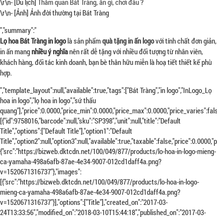
\r\n- [Du lịch]
Thăm quan Bát Tràng, ăn gì, chơi đâu
?
\r\n- [Ảnh] Ảnh đời thường tại Bát Tràng
","summary":"
Lọ hoa Bát Tràng in logo
là sản phẩm
quà tặng in ấn logo
với tính chất đơn giản,
in ấn mang
nhiều ý nghĩa
nên rất dễ tặng với nhiều đối tượng từ nhân viên,
khách hàng, đối tác kinh doanh, bạn bè thân hữu miễn là hoạ tiết thiết kế phù
hợp.
","template_layout":null,"available":true,"tags":["Bát Tràng","in logo","InLogo_Lọ
hoa in logo","lọ hoa in logo","sứ thấu
quang"],"price":0.0000,"price_min":0.0000,"price_max":0.0000,"price_varies":
[{"id":9758016,"barcode":null,"sku":"SP398","unit":null,"title":"Default
Title","options":["Default Title"],"option1":"Default
Title","option2":null,"option3":null,"available":true,"taxable":false,"price":0.0
{"src":"https://bizweb.dktcdn.net/100/049/877/products/lo-hoa-in-logo-mieng-
ca-yamaha-498a6afb-87ae-4e34-9007-012cd1daff4a.png?
v=1520671316737"},"images":
[{"src":"https://bizweb.dktcdn.net/100/049/877/products/lo-hoa-in-logo-
mieng-ca-yamaha-498a6afb-87ae-4e34-9007-012cd1daff4a.png?
v=1520671316737"}],"options":["Title"],"created_on":"2017-03-
24T13:33:56","modified_on":"2018-03-10T15:44:18","published_on":"2017-03-