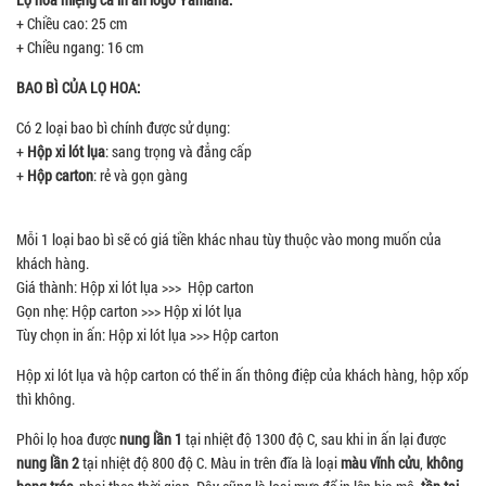
+ Chiều cao: 25 cm
+ Chiều ngang: 16 cm
BAO BÌ CỦA LỌ HOA:
Có 2 loại bao bì chính được sử dụng:
+
Hộp xi lót lụa
: sang trọng và đẳng cấp
+
Hộp carton
: rẻ và gọn gàng
Mỗi 1 loại bao bì sẽ có giá tiền khác nhau tùy thuộc vào mong muốn của
khách hàng.
Giá thành: Hộp xi lót lụa >>> Hộp carton
Gọn nhẹ: Hộp carton >>> Hộp xi lót lụa
Tùy chọn in ấn: Hộp xi lót lụa >>> Hộp carton
Hộp xi lót lụa và hộp carton có thể in ấn thông điệp của khách hàng, hộp xốp
thì không.
Phôi lọ hoa được
nung lần 1
tại nhiệt độ 1300 độ C, sau khi in ấn lại được
nung lần 2
tại nhiệt độ 800 độ C. Màu in trên đĩa là loại
màu vĩnh cửu
,
không