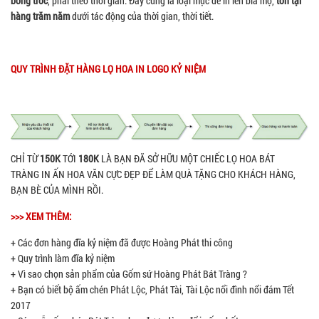
bong tróc
, phai theo thời gian. Đây cũng là loại mực để in lên bia mộ,
tồn tại
hàng trăm năm
dưới tác động của thời gian, thời tiết.
QUY TRÌNH ĐẶT HÀNG LỌ HOA IN LOGO KỶ NIỆM
CHỈ TỪ
150K
TỚI
180K
LÀ BẠN ĐÃ SỞ HỮU MỘT CHIẾC LỌ HOA BÁT
TRÀNG IN ẤN HOA VĂN CỰC ĐẸP ĐỂ LÀM QUÀ TẶNG CHO KHÁCH HÀNG,
BẠN BÈ CỦA MÌNH RỒI.
>>> XEM THÊM:
+ Các đơn hàng đĩa kỷ niệm đã được Hoàng Phát thi công
+ Quy trình làm đĩa kỷ niệm
+ Vì sao chọn sản phẩm của Gốm sứ Hoàng Phát Bát Tràng ?
+ Bạn có biết bộ ấm chén Phát Lộc, Phát Tài, Tài Lộc nổi đình nổi đám Tết
2017