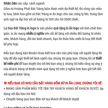
Nhân Dân
các cấp, cách ngành.
Gốm sứ Hoàng Phát Bát Tràng luôn được vinh dự thiết kế, thi công các mẫu
lọ hoa, bình hoa gốm sứ Bát Tràng in ấn logo cho các công ty lớn, trung tâm
anh ngữ và đại hội với số lượng từ 500 cho tới 5000 chiếc.
Lọ hoa Bát Tràng in logo
là sản phẩm
quà tặng in ấn logo
với tính chất đơn
giản, in ấn mang
nhiều ý nghĩa
nên rất dễ tặng với nhiều đối tượng từ nhân
viên, khách hàng, đối tác kinh doanh, bạn bè thân hữu miễn là hoạ tiết thiết
kế phù hợp.
Nếu bạn đang băn khoăn chưa biết hoa văn nào phù hợp với người tặng thì
hãy để đội ngũ thiết kế lành nghề của chúng tôi giúp bạn. Chúng tôi sẽ
thiết
kế miễn phí
để bạn duyệt cho tới khi bạn ưng ý, chúng tôi hiểu rằng sự ưng ý
của khách hàng sẽ khiến món quà tặng trở nên ý nghĩa hơn bao giờ hết đối
với người được tặng.
🎯 NẾU BẠN CÓ NHU CẦU ĐẶT HÀNG GỐM SỨ IN ẤN LOGO, CHÚNG TÔI SẼ:
+ MANG SẢN PHẨM MẪU TỚI TẬN TAY KHÁCH HÀNG ĐỂ KHÁCH DUYỆT, áp
dụng với địa bàn Hà Nội
+ Chuyển hàng qua bưu điện tới tay khách để khách duyệt
Lọ hoa miệng cá in ấn logo Yamaha: