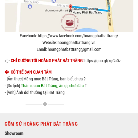
Facebook: https://www.facebook.com/hoangphatbattrang/
Website: hoangphatbattrang.vn
Email: hoangphatbattrang@gmail.com
👉
CHỈ ĐƯỜNG TỚI HOÀNG PHÁT BÁT TRÀNG:
https://goo.gl/xgCu0z
🔱 CÓ THẾ BẠN QUAN TÂM
- [Ẩm thực]
Măng mực Bát Tràng, bạn biết chưa
?
- [Du lịch]
Thăm quan Bát Tràng, ăn gì, chơi đâu
?
- [Ảnh] Ảnh đời thường tại Bát Tràng
GỐM SỨ HOÀNG PHÁT BÁT TRÀNG
Showroom