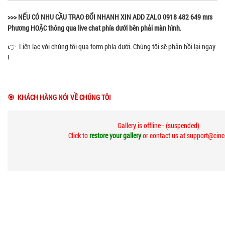
>>> NẾU CÓ NHU CẦU TRAO ĐỔI NHANH XIN ADD ZALO 0918 482 649 mrs
Phương HOẶC thông qua live chat phía dưới bên phải màn hình.
👉 Liên lạc với chúng tôi qua form phía dưới. Chúng tôi sẽ phản hồi lại ngay
!
🎯 KHÁCH HÀNG NÓI VỀ CHÚNG TÔI
Gallery is offline - (suspended)
Click to
restore your gallery
or contact us at support@cin