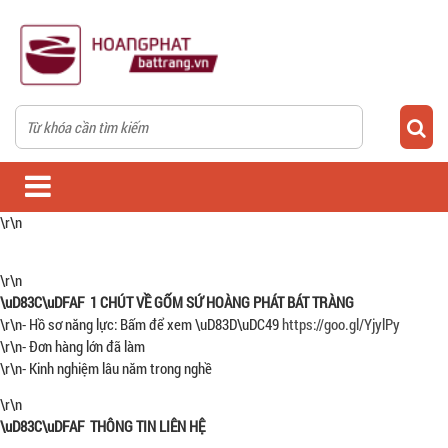
\r\n
\r\n
\uD83C\uDFAF 1 CHÚT VỀ GỐM SỨ HOÀNG PHÁT BÁT TRÀNG
\r\n- Hồ sơ năng lực: Bấm để xem \uD83D\uDC49
https://goo.gl/YjylPy
\r\n- Đơn hàng lớn đã làm
\r\n- Kinh nghiệm lâu năm trong nghề
\r\n
\uD83C\uDFAF THÔNG TIN LIÊN HỆ