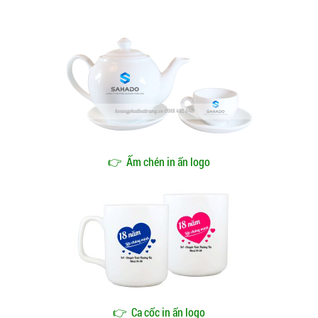
👉
Ấm chén in ấn logo
👉
Ca cốc in ấn logo