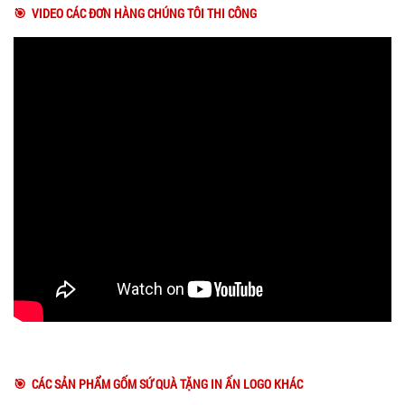
🎯 VIDEO CÁC ĐƠN HÀNG CHÚNG TÔI THI CÔNG
🎯 CÁC SẢN PHẨM GỐM SỨ QUÀ TẶNG IN ẤN LOGO KHÁC