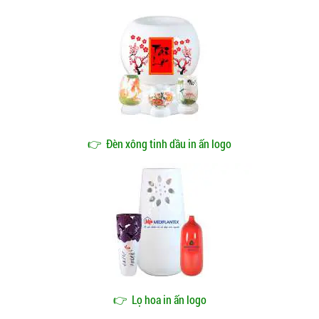
👉
Đèn xông tinh dầu in ấn logo
👉
Lọ hoa in ấn logo