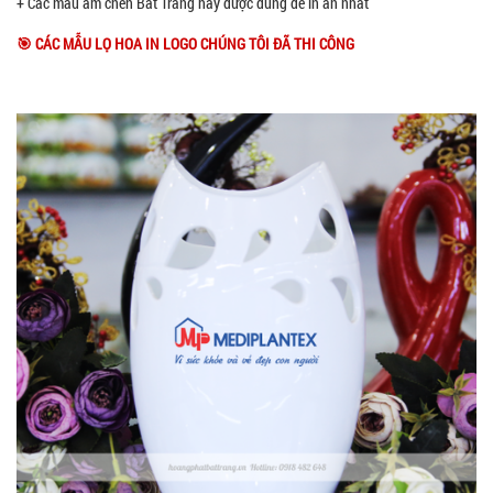
+ Các mẫu ấm chén Bát Tràng hay được dùng để in ấn nhất
🎯 CÁC MẪU LỌ HOA IN LOGO CHÚNG TÔI ĐÃ THI CÔNG