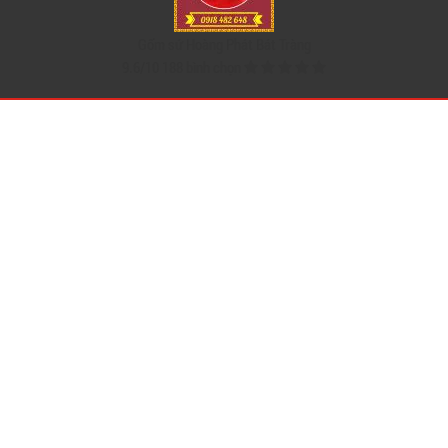
Gốm sứ Hoàng Phát Bát Tràng
9.6
/
10
188
bình chọn