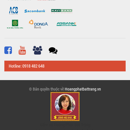
Hotline: 0918 482 648
© Bản quyền thuộc về
Hoangphatbattrang.vn
Gốm sứ Hoàng Phát Bát Tràng