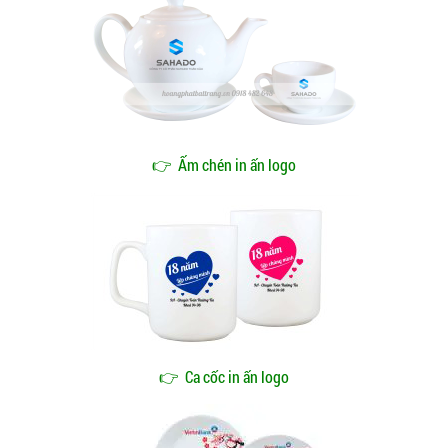
👉
Ấm chén in ấn logo
👉
Ca cốc in ấn logo