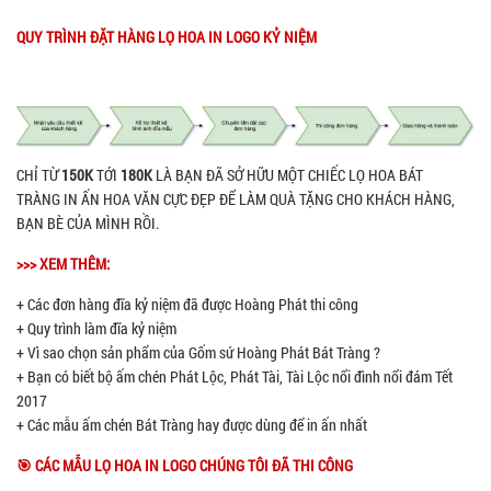
QUY TRÌNH ĐẶT HÀNG LỌ HOA IN LOGO KỶ NIỆM
CHỈ TỪ
150K
TỚI
180K
LÀ BẠN ĐÃ SỞ HỮU MỘT CHIẾC LỌ HOA BÁT
TRÀNG IN ẤN HOA VĂN CỰC ĐẸP ĐỂ LÀM QUÀ TẶNG CHO KHÁCH HÀNG,
BẠN BÈ CỦA MÌNH RỒI.
>>> XEM THÊM:
+ Các đơn hàng đĩa kỷ niệm đã được Hoàng Phát thi công
+ Quy trình làm đĩa kỷ niệm
+ Vì sao chọn sản phẩm của Gốm sứ Hoàng Phát Bát Tràng ?
+ Bạn có biết bộ ấm chén Phát Lộc, Phát Tài, Tài Lộc nổi đình nổi đám Tết
2017
+ Các mẫu ấm chén Bát Tràng hay được dùng để in ấn nhất
🎯 CÁC MẪU LỌ HOA IN LOGO CHÚNG TÔI ĐÃ THI CÔNG