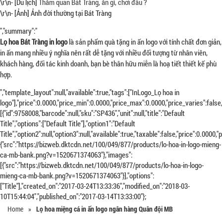
\r\n- [Du lịch]
Thăm quan Bát Tràng, ăn gì, chơi đâu
?
\r\n- [Ảnh] Ảnh đời thường tại Bát Tràng
","summary":"
Lọ hoa Bát Tràng in logo
là sản phẩm quà tặng in ấn logo với tính chất đơn giản,
in ấn mang nhiều ý nghĩa nên rất dễ tặng với nhiều đối tượng từ nhân viên,
khách hàng, đối tác kinh doanh, bạn bè thân hữu miễn là hoạ tiết thiết kế phù
hợp.
","template_layout":null,"available":true,"tags":["InLogo_Lọ hoa in
logo"],"price":0.0000,"price_min":0.0000,"price_max":0.0000,"price_varies":fa
[{"id":9758008,"barcode":null,"sku":"SP436","unit":null,"title":"Default
Title","options":["Default Title"],"option1":"Default
Title","option2":null,"option3":null,"available":true,"taxable":false,"price":0.0
{"src":"https://bizweb.dktcdn.net/100/049/877/products/lo-hoa-in-logo-mieng-
ca-mb-bank.png?v=1520671374063"},"images":
[{"src":"https://bizweb.dktcdn.net/100/049/877/products/lo-hoa-in-logo-
mieng-ca-mb-bank.png?v=1520671374063"}],"options":
["Title"],"created_on":"2017-03-24T13:33:36","modified_on":"2018-03-
10T15:44:04","published_on":"2017-03-14T13:33:00"};
Home
»
Lọ hoa miệng cá in ấn logo ngân hàng Quân đội MB