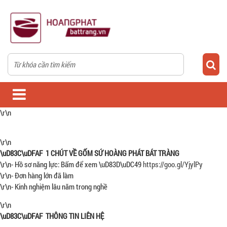
\r\n
\r\n
\uD83C\uDFAF 1 CHÚT VỀ GỐM SỨ HOÀNG PHÁT BÁT TRÀNG
\r\n- Hồ sơ năng lực: Bấm để xem \uD83D\uDC49
https://goo.gl/YjylPy
\r\n- Đơn hàng lớn đã làm
\r\n- Kinh nghiệm lâu năm trong nghề
\r\n
\uD83C\uDFAF THÔNG TIN LIÊN HỆ