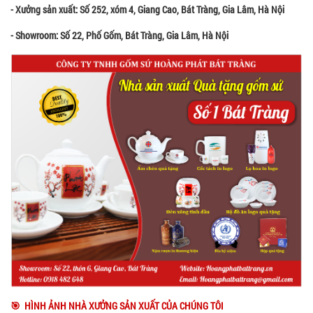
- Xưởng sản xuất: Số 252, xóm 4, Giang Cao, Bát Tràng, Gia Lâm, Hà Nội
- Showroom: Số 22, Phố Gốm, Bát Tràng, Gia Lâm, Hà Nội
🎯 HÌNH ẢNH NHÀ XƯỞNG SẢN XUẤT CỦA CHÚNG TÔI