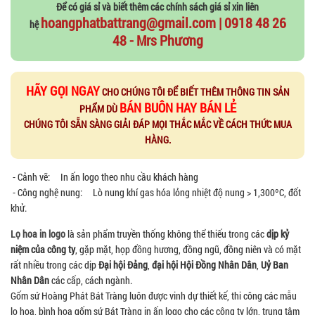
Để có giá sỉ và biết thêm các chính sách giá sỉ xin liên
hoangphatbattrang@gmail.com | 0918 48 26
hệ
48 - Mrs Phương
HÃY GỌI NGAY
CHO CHÚNG TÔI ĐỂ BIẾT THÊM THÔNG TIN SẢN
BÁN BUÔN HAY BÁN LẺ
PHẨM DÙ
CHÚNG TÔI SẴN SÀNG GIẢI ĐÁP MỌI THẮC MẮC VỀ CÁCH THỨC MUA
HÀNG.
- Cảnh vẽ: In ấn logo theo nhu cầu khách hàng
- Công nghệ nung: Lò nung khí gas hóa lỏng nhiệt độ nung > 1,300ºC, đốt
khử.
Lọ hoa in logo
là sản phẩm truyền thống không thể thiếu trong các
dịp kỷ
niệm của công ty
, gặp mặt, họp đồng hương, đồng ngũ, đồng niên và có mặt
rất nhiều trong các dịp
Đại hội Đảng
,
đại hội Hội Đồng Nhân Dân
,
Uỷ Ban
Nhân Dân
các cấp, cách ngành.
Gốm sứ Hoàng Phát Bát Tràng luôn được vinh dự thiết kế, thi công các mẫu
lọ hoa, bình hoa gốm sứ Bát Tràng in ấn logo cho các công ty lớn, trung tâm