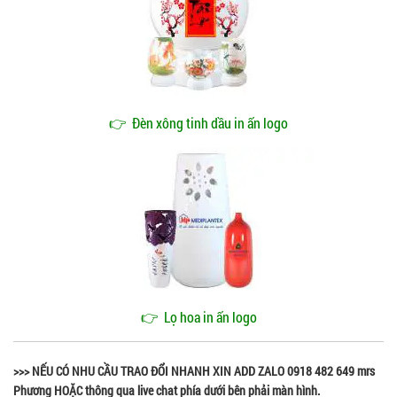
👉
Đèn xông tinh dầu in ấn logo
👉
Lọ hoa in ấn logo
>>> NẾU CÓ NHU CẦU TRAO ĐỔI NHANH XIN ADD ZALO 0918 482 649 mrs
Phương HOẶC thông qua live chat phía dưới bên phải màn hình.