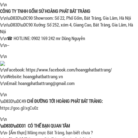
\r\n
CÔNG TY TNHH GỐM SỨ HOÀNG PHÁT BÁT TRÀNG
\r\n\uD83D\uDC90 Showroom: Số 22, Phố Gốm, Bát Tràng, Gia Lâm, Hà Nội
\r\n\uD83D\uDC90 Xưởng: Số 252, xóm 4, Giang Cao, Bát Tràng, Gia Lâm, Hà
Nội
\r\n☎ HOTLINE: 0902 169 242 mr Dũng Nguyễn
\r\n--
\r\n
\r\nFacebook: https://www.facebook.com/hoangphatbattrang/
\r\nWebsite: hoangphatbattrang.vn
\r\nEmail: hoangphatbattrang@gmail.com
\r\n
\uD83D\uDC49
CHỈ ĐƯỜNG TỚI HOÀNG PHÁT BÁT TRÀNG:
https://goo.gl/xgCu0z
\r\n
\uD83D\uDD31 CÓ THẾ BẠN QUAN TÂM
\r\n- [Ẩm thực]
Măng mực Bát Tràng, bạn biết chưa
?