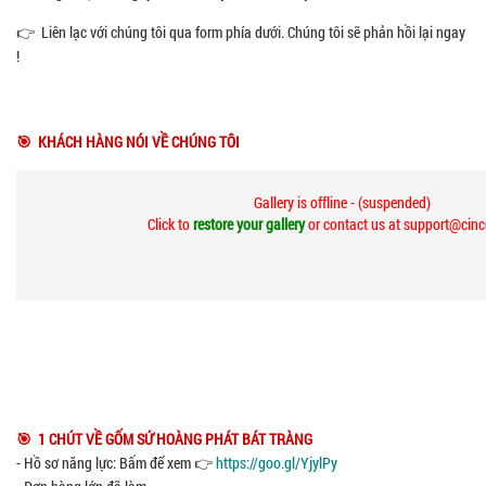
👉 Liên lạc với chúng tôi qua form phía dưới. Chúng tôi sẽ phản hồi lại ngay
!
🎯 KHÁCH HÀNG NÓI VỀ CHÚNG TÔI
Gallery is offline - (suspended)
Click to
restore your gallery
or contact us at support@cin
🎯 1 CHÚT VỀ GỐM SỨ HOÀNG PHÁT BÁT TRÀNG
- Hồ sơ năng lực: Bấm để xem 👉
https://goo.gl/YjylPy