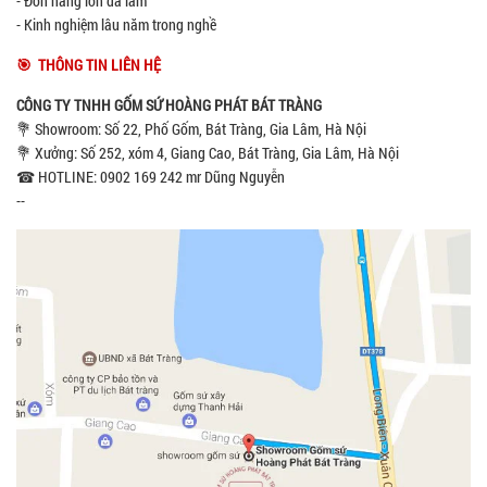
- Đơn hàng lớn đã làm
- Kinh nghiệm lâu năm trong nghề
🎯 THÔNG TIN LIÊN HỆ
CÔNG TY TNHH GỐM SỨ HOÀNG PHÁT BÁT TRÀNG
💐 Showroom: Số 22, Phố Gốm, Bát Tràng, Gia Lâm, Hà Nội
💐 Xưởng: Số 252, xóm 4, Giang Cao, Bát Tràng, Gia Lâm, Hà Nội
☎ HOTLINE: 0902 169 242 mr Dũng Nguyễn
--