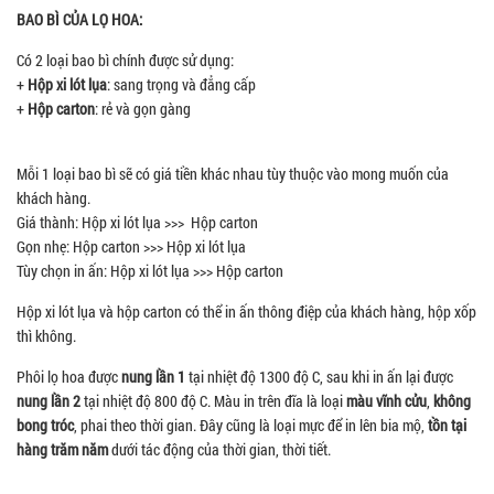
BAO BÌ CỦA LỌ HOA:
Có 2 loại bao bì chính được sử dụng:
+
Hộp xi lót lụa
: sang trọng và đẳng cấp
+
Hộp carton
: rẻ và gọn gàng
Mỗi 1 loại bao bì sẽ có giá tiền khác nhau tùy thuộc vào mong muốn của
khách hàng.
Giá thành: Hộp xi lót lụa >>> Hộp carton
Gọn nhẹ: Hộp carton >>> Hộp xi lót lụa
Tùy chọn in ấn: Hộp xi lót lụa >>> Hộp carton
Hộp xi lót lụa và hộp carton có thể in ấn thông điệp của khách hàng, hộp xốp
thì không.
Phôi lọ hoa được
nung lần 1
tại nhiệt độ 1300 độ C, sau khi in ấn lại được
nung lần 2
tại nhiệt độ 800 độ C. Màu in trên đĩa là loại
màu vĩnh cửu
,
không
bong tróc
, phai theo thời gian. Đây cũng là loại mực để in lên bia mộ,
tồn tại
hàng trăm năm
dưới tác động của thời gian, thời tiết.