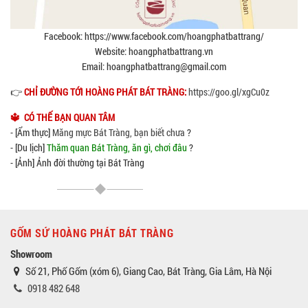
Facebook: https://www.facebook.com/hoangphatbattrang/
Website: hoangphatbattrang.vn
Email: hoangphatbattrang@gmail.com
👉
CHỈ ĐƯỜNG TỚI HOÀNG PHÁT BÁT TRÀNG:
https://goo.gl/xgCu0z
🔱 CÓ THẾ BẠN QUAN TÂM
- [Ẩm thực]
Măng mực Bát Tràng, bạn biết chưa
?
- [Du lịch]
Thăm quan Bát Tràng, ăn gì, chơi đâu
?
- [Ảnh] Ảnh đời thường tại Bát Tràng
GỐM SỨ HOÀNG PHÁT BÁT TRÀNG
Showroom
Số 21, Phố Gốm (xóm 6), Giang Cao, Bát Tràng, Gia Lâm, Hà Nội
0918 482 648