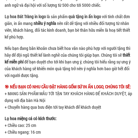
anh ngữ và đại hội với số lượng từ 500 cho tới 5000 chiếc.
Lọ hoa Bát Tràng in logo
là sản phẩm
quà tặng in ấn logo
với tính chất đơn
giản, in ấn mang
nhiều ý nghĩa
nên rất dễ tặng với nhiều đối tượng từ nhân
viên, khách hàng, đối tác kinh doanh, bạn bè thân hữu miễn là hoạ tiết thiết
kế phù hợp.
Nếu bạn đang băn khoăn chưa biết hoa văn nào phù hợp với người tặng thì
hãy để đội ngũ thiết kế lành nghề của chúng tôi giúp bạn. Chúng tôi sẽ
thiết
kế miễn phí
để bạn duyệt cho tới khi bạn ưng ý, chúng tôi hiểu rằng sự ưng ý
của khách hàng sẽ khiến món quà tặng trở nên ý nghĩa hơn bao giờ hết đối
với người được tặng.
🎯 NẾU BẠN CÓ NHU CẦU ĐẶT HÀNG GỐM SỨ IN ẤN LOGO, CHÚNG TÔI SẼ:
+ MANG SẢN PHẨM MẪU TỚI TẬN TAY KHÁCH HÀNG ĐỂ KHÁCH DUYỆT, áp
dụng với địa bàn Hà Nội
+ Chuyển hàng qua bưu điện tới tay khách để khách duyệt
Lọ hoa miệng cá có kích thước:
+ Chiều cao: 25 cm
+ Chiều ngang: 16 cm