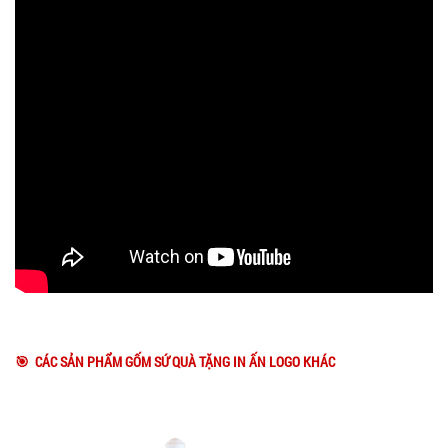
🎯 CÁC SẢN PHẨM GỐM SỨ QUÀ TẶNG IN ẤN LOGO KHÁC