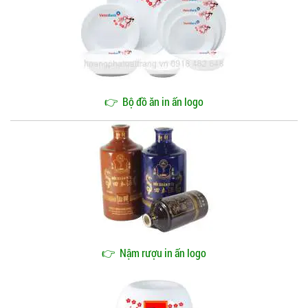
👉
Bộ đồ ăn in ấn logo
👉
Nậm rượu in ấn logo