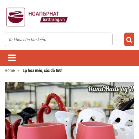
Home
»
Lọ hoa méo, sắc đỏ tươi