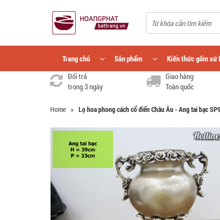
Trang chủ
Sản phẩm
Kiến thức gốm sứ 
Đổi trả
Giao hàng
trong 3 ngày
Toàn quốc
Home
»
Lọ hoa phong cách cổ điển Châu Âu - Ang tai bạc SP