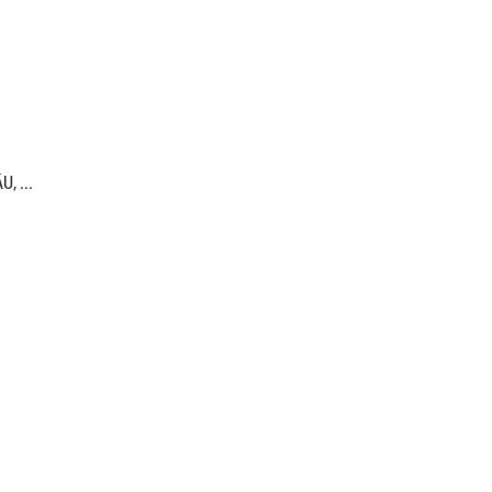
, ...