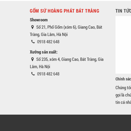
GỐM SỨ HOÀNG PHÁT BÁT TRÀNG
TIN TỨ
Showroom
Số 21, Phố Gốm (xóm 6), Giang Cao, Bát
Tràng, Gia Lâm, Hà Nội
0918 482 648
Xưởng sản xuất:
Số 235, xóm 4, Giang Cao, Bát Tràng, Gia
Lâm, Hà Nội
0918 482 648
Chính sác
Chúng tô
gọi là ch
tin cá nh