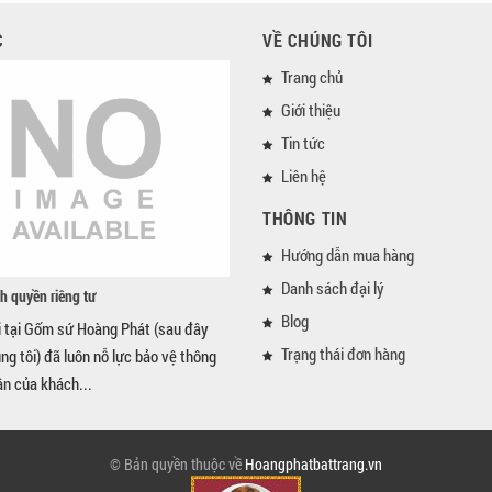
C
VỀ CHÚNG TÔI
Trang chủ
Giới thiệu
Tin tức
Liên hệ
THÔNG TIN
Hướng dẫn mua hàng
Danh sách đại lý
h quyền riêng tư
Blog
i tại Gốm sứ Hoàng Phát (sau đây
Trạng thái đơn hàng
úng tôi) đã luôn nỗ lực bảo vệ thông
ân của khách...
© Bản quyền thuộc về
Hoangphatbattrang.vn