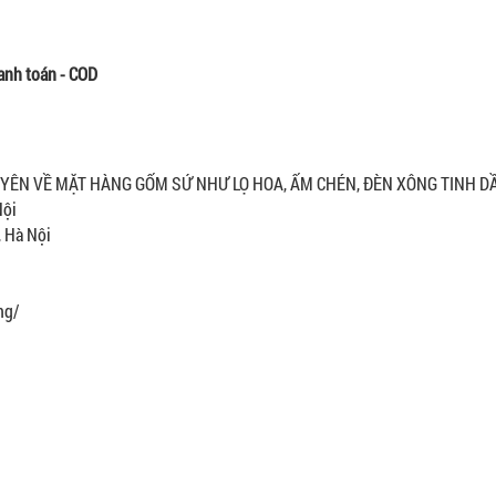
anh toán - COD
N VỀ MẶT HÀNG GỐM SỨ NHƯ LỌ HOA, ẤM CHÉN, ĐÈN XÔNG TINH DẦU
Nội
, Hà Nội
ng/