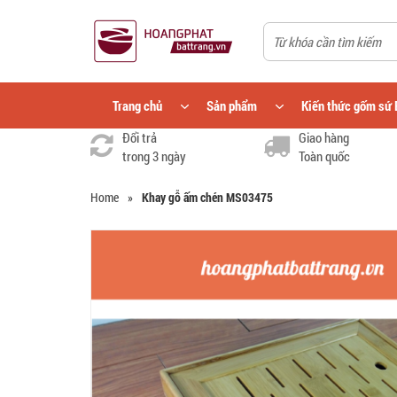
Trang chủ
Sản phẩm
Kiến thức gốm sứ 
Đổi trả
Giao hàng
trong 3 ngày
Toàn quốc
Home
»
Khay gỗ ấm chén MS03475