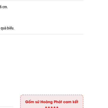
 6 cm.
 quà biếu.