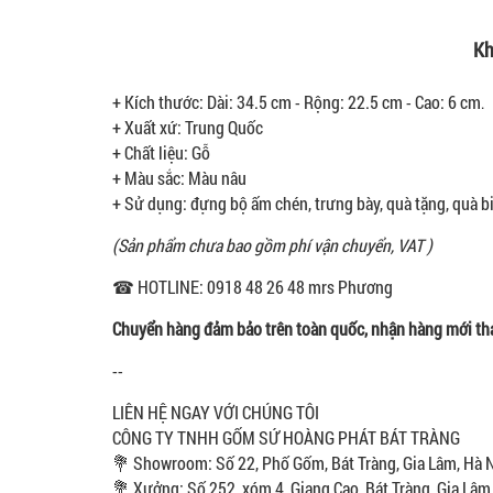
Kh
+ Kích thước: Dài: 34.5 cm - Rộng: 22.5 cm - Cao: 6 cm
.
+ Xuất xứ: Trung Quốc
+ Chất liệu: Gỗ
+ Màu sắc: Màu nâu
+ Sử dụng: đựng bộ ấm chén, trưng bày, quà tặng, quà bi
(Sản phẩm chưa bao gồm phí vận chuyển, VAT )
☎ HOTLINE: 0918 48 26 48 mrs Phương
Chuyển hàng đảm bảo trên toàn quốc, nhận hàng mới th
--
LIÊN HỆ NGAY VỚI CHÚNG TÔI
CÔNG TY TNHH GỐM SỨ HOÀNG PHÁT BÁT TRÀNG
💐 Showroom: Số 22, Phố Gốm, Bát Tràng, Gia Lâm, Hà 
💐 Xưởng: Số 252, xóm 4, Giang Cao, Bát Tràng, Gia Lâm