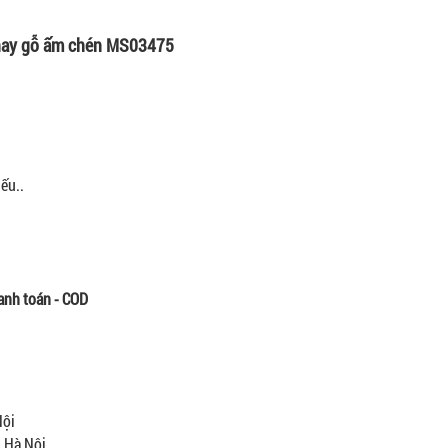
ay gỗ ấm chén MS03475
ếu..
anh toán - COD
Nội
, Hà Nội