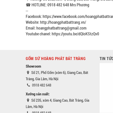
☎ HOTLINE: 0918 482 648 Mrs Phương
--
Facebook: https://www.facebook.com/hoangphatbattra
Website: http://hoangphatbattrang.vn/
Email: hoangphatbattrang@gmail.com
Youtube chanel: https://youtu.be/dQIoKStzQv0
GỐM SỨ HOÀNG PHÁT BÁT TRÀNG
TIN TỨ
Showroom
Số 21, Phố Gốm (xóm 6), Giang Cao, Bát
Tràng, Gia Lâm, Hà Nội
0918 482 648
Xưởng sản xuất:
Số 235, xóm 4, Giang Cao, Bát Tràng, Gia
Lâm, Hà Nội
0918 482 648