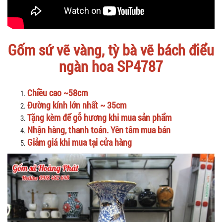
Gốm sứ vẽ vàng, tỳ bà vẽ bách điểu
ngàn hoa SP4787
Chiều cao ~58cm
Đường kính lớn nhất
~
35cm
Tặng kèm đế gỗ hương khi mua sản phẩm
Nhận hàng, thanh toán. Yên tâm mua bán
Giảm giá khi mua tại cửa hàng