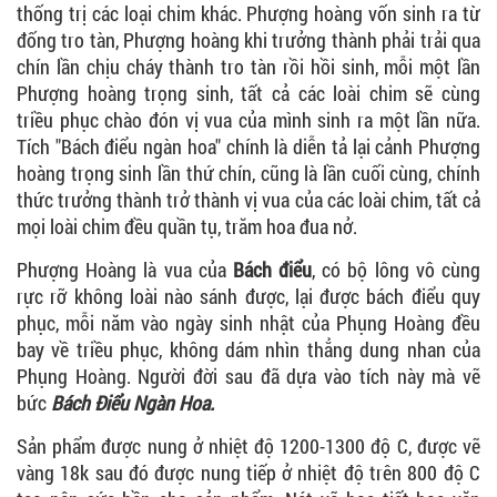
thống trị các loại chim khác. Phượng hoàng vốn sinh ra từ
đống tro tàn, Phượng hoàng khi trưởng thành phải trải qua
chín lần chịu cháy thành tro tàn rồi hồi sinh, mỗi một lần
Phượng hoàng trọng sinh, tất cả các loài chim sẽ cùng
triều phục chào đón vị vua của mình sinh ra một lần nữa.
Tích "Bách điểu ngàn hoa" chính là diễn tả lại cảnh Phượng
hoàng trọng sinh lần thứ chín, cũng là lần cuối cùng, chính
thức trưởng thành trở thành vị vua của các loài chim, tất cả
mọi loài chim đều quần tụ, trăm hoa đua nở.
Phượng Hoàng là vua của
Bách điểu
, có bộ lông vô cùng
rực rỡ không loài nào sánh được, lại được bách điểu quy
phục, mỗi năm vào ngày sinh nhật của Phụng Hoàng đều
bay về triều phục, không dám nhìn thẳng dung nhan của
Phụng Hoàng. Người đời sau đã dựa vào tích này mà vẽ
bức
Bách Điểu Ngàn Hoa.
Sản phẩm được nung ở nhiệt độ 1200-1300 độ C, được vẽ
vàng 18k sau đó được nung tiếp ở nhiệt độ trên 800 độ C