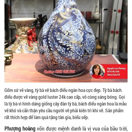
Gốm sứ vẽ vàng, tỳ bà vẽ bách điểu ngàn hoa cực đẹp. Tỳ bà bách
điểu được vẽ vàng gold luster 24k cao cấp, vô cùng sáng bóng. Gọi
là tỳ bà vì hình dáng giống cây đàn tỳ bà, bách điểu ngàn hoa là mẫu
vẽ khó và cẩn thận yêu cầu người vẽ phải kiên trì khi vẽ. Sản phẩm
rất thích hợp để làm quà tặng tân gia, biếu sếp.
Phượng hoàng
vốn được mệnh danh là vị vua của bầu trời,