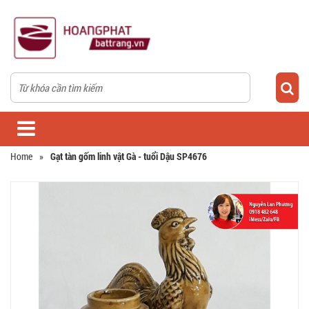
Home
»
Gạt tàn gốm linh vật Gà - tuổi Dậu SP4676