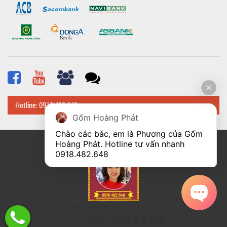
Hotline: 0918 482 648
Gốm Hoàng Phát
Chào các bác, em là Phương của Gốm 
Hoàng Phát. Hotline tư vấn nhanh 
© Bản quyền thuộc về
Hoangphatbattrang.vn
0918.482.648
Gốm sứ Hoàng Phát Bát Tràng
9.6
/
10
188
bình chọn