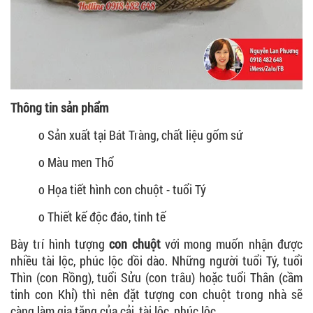
Thông tin sản phẩm
o Sản xuất tại Bát Tràng, chất liệu gốm sứ
o Màu men Thổ
o Họa tiết hình con chuột - tuổi Tý
o Thiết kế độc đáo, tinh tế
Bày trí hình tượng
con chuột
với mong muốn nhận được
nhiều tài lộc, phúc lộc dồi dào. Những người tuổi Tý, tuổi
Thìn (con Rồng), tuổi Sửu (con trâu) hoặc tuổi Thân (cầm
tinh con Khỉ) thì nên đặt tượng con chuột trong nhà sẽ
càng làm gia tăng của cải, tài lộc, phúc lộc...