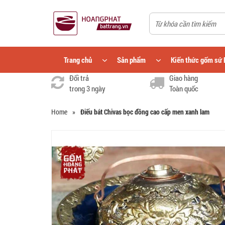
Trang chủ
Sản phẩm
Kiến thức gốm sứ 
Đổi trả
Giao hàng
trong 3 ngày
Toàn quốc
Home
»
Điếu bát Chivas bọc đồng cao cấp men xanh lam