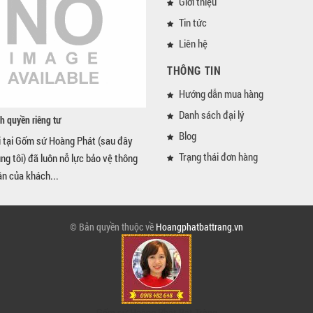
Giới thiệu
Tin tức
Liên hệ
THÔNG TIN
Hướng dẫn mua hàng
Danh sách đại lý
h quyền riêng tư
Blog
i tại Gốm sứ Hoàng Phát (sau đây
Trạng thái đơn hàng
úng tôi) đã luôn nỗ lực bảo vệ thông
ân của khách...
© Bản quyền thuộc về
Hoangphatbattrang.vn
Gốm sứ Hoàng Phát Bát Tràng