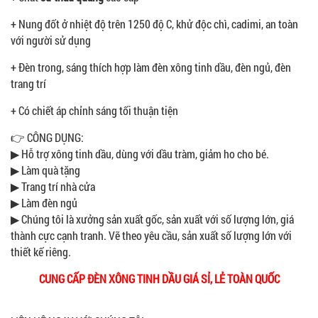
+ Nung đốt ở nhiệt độ trên 1250 độ C, khử độc chì, cadimi, an toàn
với người sử dụng
+ Đèn trong, sáng thích hợp làm đèn xông tinh dầu, đèn ngủ, đèn
trang trí
+ Có chiết áp chỉnh sáng tối thuận tiện
​👉 CÔNG DỤNG:
▶ Hỗ trợ xông tinh dầu, dùng với dầu tràm, giảm ho cho bé.
▶ Làm quà tặng
▶ Trang trí nhà cửa
▶ Làm đèn ngủ
▶ Chúng tôi là xưởng sản xuất gốc, sản xuất với số lượng lớn, giá
thành cực cạnh tranh. Vẽ theo yêu cầu, sản xuất số lượng lớn với
thiết kế riêng.
CUNG CẤP ĐÈN XÔNG TINH DẦU GIÁ SỈ, LẺ TOÀN QUỐC