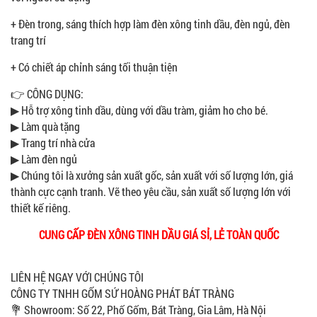
+ Đèn trong, sáng thích hợp làm đèn xông tinh dầu, đèn ngủ, đèn
trang trí
+ Có chiết áp chỉnh sáng tối thuận tiện
​👉 CÔNG DỤNG:
▶ Hỗ trợ xông tinh dầu, dùng với dầu tràm, giảm ho cho bé.
▶ Làm quà tặng
▶ Trang trí nhà cửa
▶ Làm đèn ngủ
▶ Chúng tôi là xưởng sản xuất gốc, sản xuất với số lượng lớn, giá
thành cực cạnh tranh. Vẽ theo yêu cầu, sản xuất số lượng lớn với
thiết kế riêng.
CUNG CẤP ĐÈN XÔNG TINH DẦU GIÁ SỈ, LẺ TOÀN QUỐC
LIÊN HỆ NGAY VỚI CHÚNG TÔI
CÔNG TY TNHH GỐM SỨ HOÀNG PHÁT BÁT TRÀNG
💐 Showroom: Số 22, Phố Gốm, Bát Tràng, Gia Lâm, Hà Nội