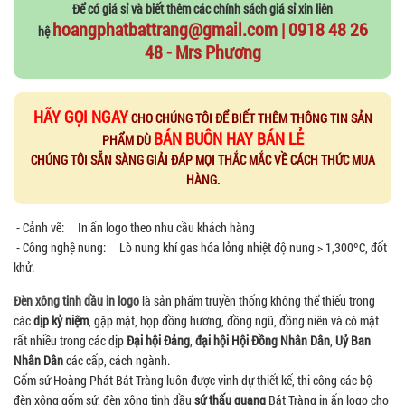
Để có giá sỉ và biết thêm các chính sách giá sỉ xin liên
hoangphatbattrang@gmail.com | 0918 48 26
hệ
48 - Mrs Phương
HÃY GỌI NGAY
CHO CHÚNG TÔI ĐỂ BIẾT THÊM THÔNG TIN SẢN
BÁN BUÔN HAY BÁN LẺ
PHẨM DÙ
CHÚNG TÔI SẴN SÀNG GIẢI ĐÁP MỌI THẮC MẮC VỀ CÁCH THỨC MUA
HÀNG.
- Cảnh vẽ: In ấn logo theo nhu cầu khách hàng
- Công nghệ nung: Lò nung khí gas hóa lỏng nhiệt độ nung > 1,300ºC, đốt
khử.
Đèn xông tinh dầu in logo
là sản phẩm truyền thống không thể thiếu trong
các
dịp kỷ niệm
, gặp mặt, họp đồng hương, đồng ngũ, đồng niên và có mặt
rất nhiều trong các dịp
Đại hội Đảng
,
đại hội Hội Đồng Nhân Dân
,
Uỷ Ban
Nhân Dân
các cấp, cách ngành.
Gốm sứ Hoàng Phát Bát Tràng luôn được vinh dự thiết kế, thi công các bộ
đèn xông gốm sứ, đèn xông tinh dầu
sứ thấu quang
Bát Tràng in ấn logo cho