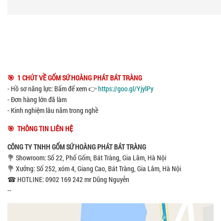
🎯 1 CHÚT VỀ GỐM SỨ HOÀNG PHÁT BÁT TRÀNG
- Hồ sơ năng lực: Bấm để xem 👉
https://goo.gl/YjylPy
- Đơn hàng lớn đã làm
- Kinh nghiệm lâu năm trong nghề
🎯 THÔNG TIN LIÊN HỆ
CÔNG TY TNHH GỐM SỨ HOÀNG PHÁT BÁT TRÀNG
💐 Showroom: Số 22, Phố Gốm, Bát Tràng, Gia Lâm, Hà Nội
💐 Xưởng: Số 252, xóm 4, Giang Cao, Bát Tràng, Gia Lâm, Hà Nội
☎ HOTLINE: 0902 169 242 mr Dũng Nguyễn
--