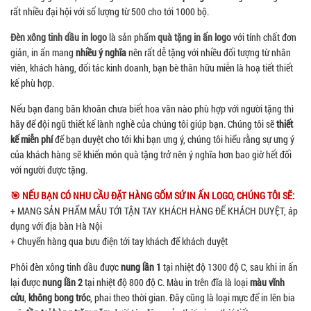
rất nhiều đại hội với số lượng từ 500 cho tới 1000 bộ.
Đèn xông tinh dầu in logo
là sản phẩm
quà tặng in ấn logo
với tính chất đơn
giản, in ấn mang
nhiều ý nghĩa
nên rất dễ tặng với nhiều đối tượng từ nhân
viên, khách hàng, đối tác kinh doanh, bạn bè thân hữu miễn là hoạ tiết thiết
kế phù hợp.
Nếu bạn đang băn khoăn chưa biết hoa văn nào phù hợp với người tặng thì
hãy để đội ngũ thiết kế lành nghề của chúng tôi giúp bạn. Chúng tôi sẽ
thiết
kế miễn phí
để bạn duyệt cho tới khi bạn ưng ý, chúng tôi hiểu rằng sự ưng ý
của khách hàng sẽ khiến món quà tặng trở nên ý nghĩa hơn bao giờ hết đối
với người được tặng.
🎯 NẾU BẠN CÓ NHU CẦU ĐẶT HÀNG GỐM SỨ IN ẤN LOGO, CHÚNG TÔI SẼ:
+ MANG SẢN PHẨM MẪU TỚI TẬN TAY KHÁCH HÀNG ĐỂ KHÁCH DUYỆT, áp
dụng với địa bàn Hà Nội
+ Chuyển hàng qua bưu điện tới tay khách để khách duyệt
Phôi đèn xông tinh dầu được
nung lần 1
tại nhiệt độ 1300 độ C, sau khi in ấn
lại được
nung lần 2
tại nhiệt độ 800 độ C. Màu in trên đĩa là loại
màu vĩnh
cửu
,
không bong tróc
, phai theo thời gian. Đây cũng là loại mực để in lên bia