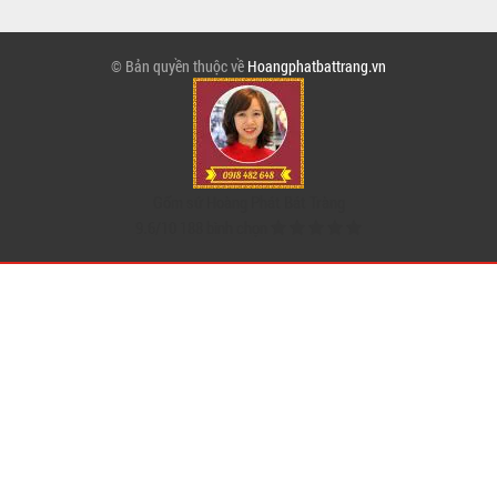
© Bản quyền thuộc về
Hoangphatbattrang.vn
Gốm sứ Hoàng Phát Bát Tràng
9.6
/
10
188
bình chọn