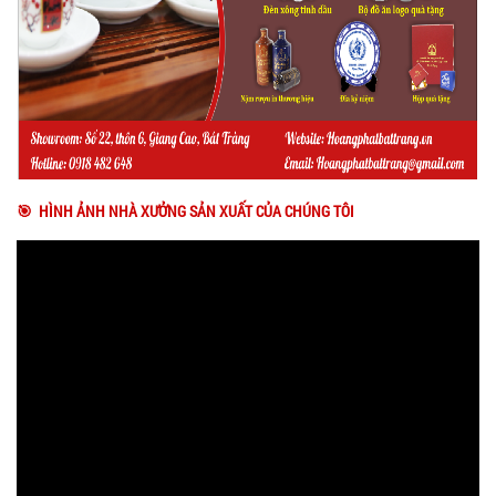
🎯 HÌNH ẢNH NHÀ XƯỞNG SẢN XUẤT CỦA CHÚNG TÔI