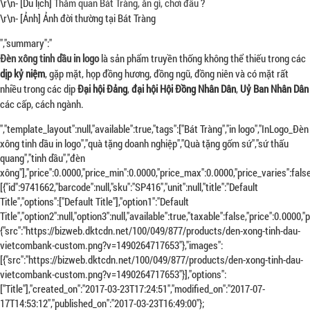
\r\n- [Du lịch]
Thăm quan Bát Tràng, ăn gì, chơi đâu
?
\r\n- [Ảnh] Ảnh đời thường tại Bát Tràng
","summary":"
Đèn xông tinh dầu in logo
là sản phẩm truyền thống không thể thiếu trong các
dịp kỷ niệm
, gặp mặt, họp đồng hương, đồng ngũ, đồng niên và có mặt rất
nhiều trong các dịp
Đại hội Đảng
,
đại hội Hội Đồng Nhân Dân
,
Uỷ Ban Nhân Dân
các cấp, cách ngành.
","template_layout":null,"available":true,"tags":["Bát Tràng","in logo","InLogo_Đèn
xông tinh dầu in logo","quà tặng doanh nghiệp","Quà tặng gốm sứ","sứ thấu
quang","tinh dầu","đèn
xông"],"price":0.0000,"price_min":0.0000,"price_max":0.0000,"price_varies":f
[{"id":9741662,"barcode":null,"sku":"SP416","unit":null,"title":"Default
Title","options":["Default Title"],"option1":"Default
Title","option2":null,"option3":null,"available":true,"taxable":false,"price":0.0
{"src":"https://bizweb.dktcdn.net/100/049/877/products/den-xong-tinh-dau-
vietcombank-custom.png?v=1490264717653"},"images":
[{"src":"https://bizweb.dktcdn.net/100/049/877/products/den-xong-tinh-dau-
vietcombank-custom.png?v=1490264717653"}],"options":
["Title"],"created_on":"2017-03-23T17:24:51","modified_on":"2017-07-
17T14:53:12","published_on":"2017-03-23T16:49:00"};