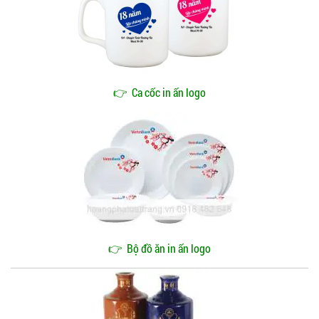
👉
Ca cốc in ấn logo
👉
Bộ đồ ăn in ấn logo