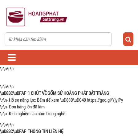
\r\n\r\n
\r\n\r\n
\uD83C\uDFAF 1 CHÚT VỀ GỐM SỨ HOÀNG PHÁT BÁT TRÀNG
\r\n- Hồ sơ năng lực: Bấm để xem \uD83D\uDC49
https://goo.gl/YjylPy
\r\n- Đơn hàng lớn đã làm
\r\n- Kinh nghiệm lâu năm trong nghề
\r\n\r\n
\uD83C\uDFAF THÔNG TIN LIÊN HỆ