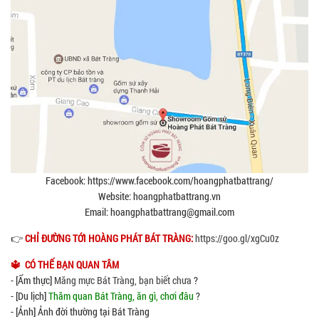
Facebook: https://www.facebook.com/hoangphatbattrang/
Website: hoangphatbattrang.vn
Email: hoangphatbattrang@gmail.com
👉
CHỈ ĐƯỜNG TỚI HOÀNG PHÁT BÁT TRÀNG:
https://goo.gl/xgCu0z
🔱 CÓ THẾ BẠN QUAN TÂM
- [Ẩm thực]
Măng mực Bát Tràng, bạn biết chưa
?
- [Du lịch]
Thăm quan Bát Tràng, ăn gì, chơi đâu
?
- [Ảnh] Ảnh đời thường tại Bát Tràng