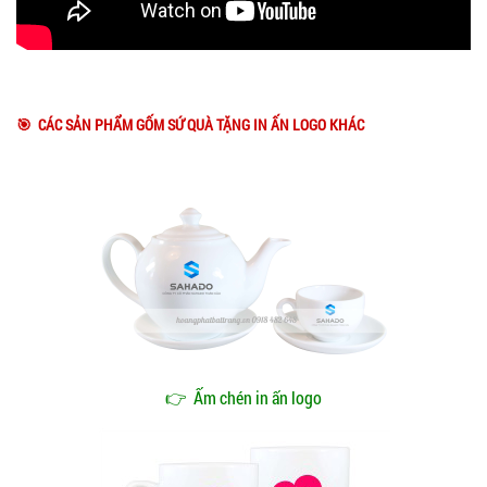
🎯 CÁC SẢN PHẨM GỐM SỨ QUÀ TẶNG IN ẤN LOGO KHÁC
👉
Ấm chén in ấn logo