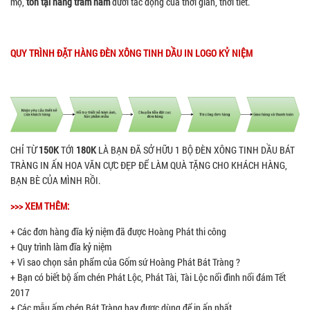
mộ,
tồn tại hàng trăm năm
dưới tác động của thời gian, thời tiết.
QUY TRÌNH ĐẶT HÀNG ĐÈN XÔNG TINH DẦU IN LOGO KỶ NIỆM
CHỈ TỪ
150K
TỚI
180K
LÀ BẠN ĐÃ SỞ HỮU 1 BỘ ĐÈN XÔNG TINH DẦU BÁT
TRÀNG IN ẤN HOA VĂN CỰC ĐẸP ĐỂ LÀM QUÀ TẶNG CHO KHÁCH HÀNG,
BẠN BÈ CỦA MÌNH RỒI.
>>> XEM THÊM:
+ Các đơn hàng đĩa kỷ niệm đã được Hoàng Phát thi công
+ Quy trình làm đĩa kỷ niệm
+ Vì sao chọn sản phẩm của Gốm sứ Hoàng Phát Bát Tràng ?
+ Bạn có biết bộ ấm chén Phát Lộc, Phát Tài, Tài Lộc nổi đình nổi đám Tết
2017
+ Các mẫu ấm chén Bát Tràng hay được dùng để in ấn nhất