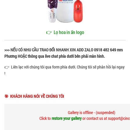
👉
Lọ hoa in ấn logo
>>> NẾU CÓ NHU CẦU TRAO ĐỔI NHANH XIN ADD ZALO 0918 482 649 mrs
Phương HOẶC thông qua live chat phía dưới bên phải màn hình.
👉 Liên lạc với chúng tôi qua form phía dưới. Chúng tôi sẽ phản hồi lại ngay
!
🎯 KHÁCH HÀNG NÓI VỀ CHÚNG TÔI
Gallery is offline - (suspended)
Click to
restore your gallery
or contact us at support@cin