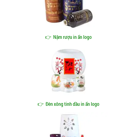
👉
Nậm rượu in ấn logo
👉
Đèn xông tinh dầu in ấn logo