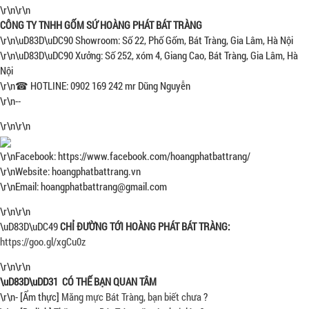
\r\n\r\n
CÔNG TY TNHH GỐM SỨ HOÀNG PHÁT BÁT TRÀNG
\r\n\uD83D\uDC90 Showroom: Số 22, Phố Gốm, Bát Tràng, Gia Lâm, Hà Nội
\r\n\uD83D\uDC90 Xưởng: Số 252, xóm 4, Giang Cao, Bát Tràng, Gia Lâm, Hà
Nội
\r\n☎ HOTLINE: 0902 169 242 mr Dũng Nguyễn
\r\n--
\r\n\r\n
\r\nFacebook: https://www.facebook.com/hoangphatbattrang/
\r\nWebsite: hoangphatbattrang.vn
\r\nEmail: hoangphatbattrang@gmail.com
\r\n\r\n
\uD83D\uDC49
CHỈ ĐƯỜNG TỚI HOÀNG PHÁT BÁT TRÀNG:
https://goo.gl/xgCu0z
\r\n\r\n
\uD83D\uDD31 CÓ THẾ BẠN QUAN TÂM
\r\n- [Ẩm thực]
Măng mực Bát Tràng, bạn biết chưa
?