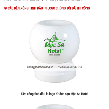
🎯 CÁC ĐÈN XÔNG TINH DẦU IN LOGO CHÚNG TÔI ĐÃ THI CÔNG
Đèn xông tinh dầu in logo Khách sạn Mộc Sa Hotel