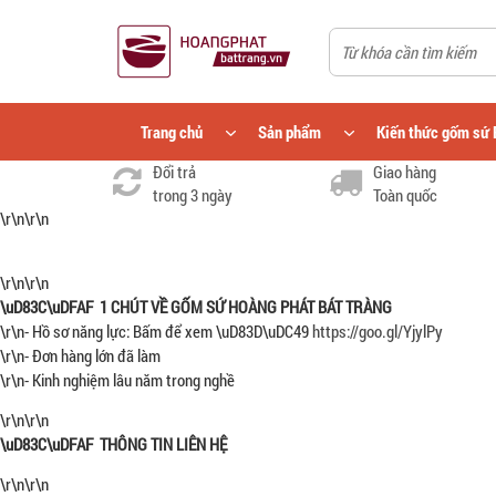
Trang chủ
Sản phẩm
Kiến thức gốm sứ 
Đổi trả
Giao hàng
trong 3 ngày
Toàn quốc
\r\n\r\n
\r\n\r\n
\uD83C\uDFAF 1 CHÚT VỀ GỐM SỨ HOÀNG PHÁT BÁT TRÀNG
\r\n- Hồ sơ năng lực: Bấm để xem \uD83D\uDC49
https://goo.gl/YjylPy
\r\n- Đơn hàng lớn đã làm
\r\n- Kinh nghiệm lâu năm trong nghề
\r\n\r\n
\uD83C\uDFAF THÔNG TIN LIÊN HỆ
\r\n\r\n