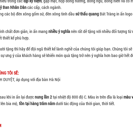
hiếu trong các
dịp kỷ niệm
, gặp mặt, họp đồng hương, đồng ngũ, đồng niên và có m
ỷ Ban Nhân Dân
các cấp, cách ngành.
ông các bộ đèn xông gốm sứ, đèn xông tinh dầu
sứ thấu quang
Bát Tràng in ấn logo
tính chất đơn giản, in ấn mang
nhiều ý nghĩa
nên rất dễ tặng với nhiều đối tượng từ 
t thiết kế phù hợp.
i tặng thì hãy để đội ngũ thiết kế lành nghề của chúng tôi giúp bạn. Chúng tôi sẽ
g sự ưng ý của khách hàng sẽ khiến món quà tặng trở nên ý nghĩa hơn bao giờ hết đố
NG TÔI SẼ:
UYỆT, áp dụng với địa bàn Hà Nội
sau khi in ấn lại được
nung lần 2
tại nhiệt độ 800 độ C. Màu in trên đĩa là loại
màu v
n lên bia mộ,
tồn tại hàng trăm năm
dưới tác động của thời gian, thời tiết.
M