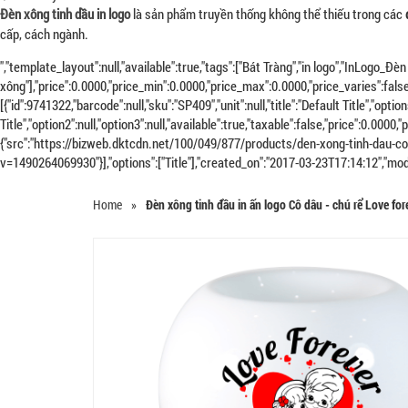
Đèn xông tinh dầu in logo
là sản phẩm truyền thống không thể thiếu trong các
cấp, cách ngành.
","template_layout":null,"available":true,"tags":["Bát Tràng","in logo","InLogo_Đ
xông"],"price":0.0000,"price_min":0.0000,"price_max":0.0000,"price_varies":f
[{"id":9741322,"barcode":null,"sku":"SP409","unit":null,"title":"Default Title","optio
Title","option2":null,"option3":null,"available":true,"taxable":false,"price":0.0
{"src":"https://bizweb.dktcdn.net/100/049/877/products/den-xong-tinh-dau-
v=1490264069930"}],"options":["Title"],"created_on":"2017-03-23T17:14:12","mo
Home
»
Đèn xông tinh đầu in ấn logo Cô dâu - chú rể Love for