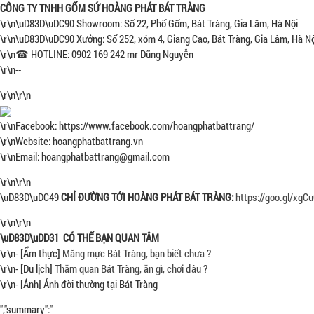
CÔNG TY TNHH GỐM SỨ HOÀNG PHÁT BÁT TRÀNG
\r\n\uD83D\uDC90 Showroom: Số 22, Phố Gốm, Bát Tràng, Gia Lâm, Hà Nội
\r\n\uD83D\uDC90 Xưởng: Số 252, xóm 4, Giang Cao, Bát Tràng, Gia Lâm, Hà N
\r\n☎ HOTLINE: 0902 169 242 mr Dũng Nguyễn
\r\n--
\r\n\r\n
\r\nFacebook: https://www.facebook.com/hoangphatbattrang/
\r\nWebsite: hoangphatbattrang.vn
\r\nEmail: hoangphatbattrang@gmail.com
\r\n\r\n
\uD83D\uDC49
CHỈ ĐƯỜNG TỚI HOÀNG PHÁT BÁT TRÀNG:
https://goo.gl/xgC
\r\n\r\n
\uD83D\uDD31 CÓ THẾ BẠN QUAN TÂM
\r\n- [Ẩm thực]
Măng mực Bát Tràng, bạn biết chưa
?
\r\n- [Du lịch]
Thăm quan Bát Tràng, ăn gì, chơi đâu
?
\r\n- [Ảnh] Ảnh đời thường tại Bát Tràng
","summary":"