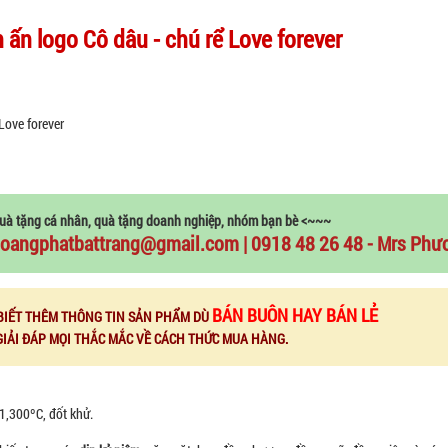
 ấn logo Cô dâu - chú rể Love forever
Love forever
uà tặng cá nhân, quà tặng doanh nghiệp, nhóm bạn bè <~~~
oangphatbattrang@gmail.com | 0918 48 26 48 - Mrs Phư
BÁN BUÔN HAY BÁN LẺ
BIẾT THÊM THÔNG TIN SẢN PHẨM DÙ
GIẢI ĐÁP MỌI THẮC MẮC VỀ CÁCH THỨC MUA HÀNG.
 1,300ºC, đốt khử.