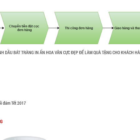
INH DẦU BÁT TRÀNG IN ẤN HOA VĂN CỰC ĐẸP ĐỂ LÀM QUÀ TẶNG CHO KHÁCH H
nổi đám Tết 2017
NG