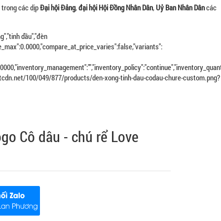
 trong các dịp
Đại hội Đảng
,
đại hội Hội Đồng Nhân Dân
,
Uỷ Ban Nhân Dân
các
g","tinh dầu","đèn
e_max":0.0000,"compare_at_price_varies":false,"variants":
:0.0000,"inventory_management":"","inventory_policy":"continue","inventory_quanti
.dktcdn.net/100/049/877/products/den-xong-tinh-dau-codau-chure-custom.png?
ogo Cô dâu - chú rể Love