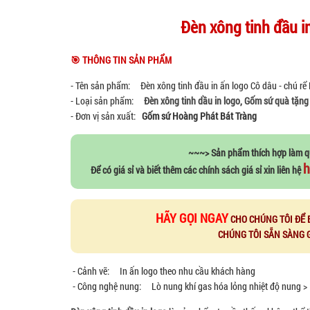
Đèn xông tinh đầu in
🎯 THÔNG TIN SẢN PHẨM
- Tên sản phẩm: Đèn xông tinh đầu in ấn logo Cô dâu - chú rể 
- Loại sản phẩm:
Đèn xông tinh dầu in logo
,
Gốm sứ quà tặng
- Đơn vị sản xuất:
Gốm sứ Hoàng Phát Bát Tràng
~~~> Sản phẩm thích hợp làm q
h
Để có giá sỉ và biết thêm các chính sách giá sỉ xin liên hệ
HÃY GỌI NGAY
CHO CHÚNG TÔI ĐỂ 
CHÚNG TÔI SẴN SÀNG 
- Cảnh vẽ: In ấn logo theo nhu cầu khách hàng
- Công nghệ nung: Lò nung khí gas hóa lỏng nhiệt độ nung >