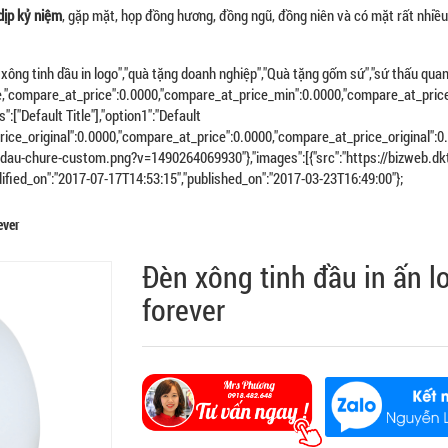
dịp kỷ niệm
, gặp mặt, họp đồng hương, đồng ngũ, đồng niên và có mặt rất nhiều
èn xông tinh dầu in logo","quà tặng doanh nghiệp","Quà tặng gốm sứ","sứ thấu quan
alse,"compare_at_price":0.0000,"compare_at_price_min":0.0000,"compare_at_pric
ns":["Default Title"],"option1":"Default
000,"price_original":0.0000,"compare_at_price":0.0000,"compare_at_price_original"
codau-chure-custom.png?v=1490264069930"},"images":[{"src":"https://bizweb
dified_on":"2017-07-17T14:53:15","published_on":"2017-03-23T16:49:00"};
ever
Đèn xông tinh đầu in ấn l
forever