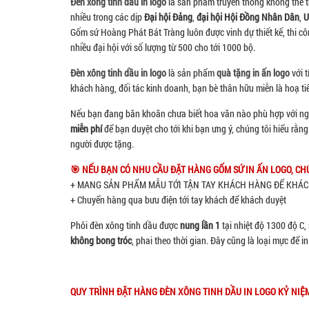
Đèn xông tinh dầu in logo
là sản phẩm truyền thống không thể t
nhiều trong các dịp
Đại hội Đảng
,
đại hội Hội Đồng Nhân Dân
,
U
Gốm sứ Hoàng Phát Bát Tràng luôn được vinh dự thiết kế, thi c
nhiều đại hội với số lượng từ 500 cho tới 1000 bộ.
Đèn xông tinh dầu in logo
là sản phẩm
quà tặng in ấn logo
với 
khách hàng, đối tác kinh doanh, bạn bè thân hữu miễn là hoạ tiế
Nếu bạn đang băn khoăn chưa biết hoa văn nào phù hợp với ngườ
miễn phí
để bạn duyệt cho tới khi bạn ưng ý, chúng tôi hiểu rằn
người được tặng.
🎯 NẾU BẠN CÓ NHU CẦU ĐẶT HÀNG GỐM SỨ IN ẤN LOGO, CHÚ
+ MANG SẢN PHẨM MẪU TỚI TẬN TAY KHÁCH HÀNG ĐỂ KHÁCH D
+ Chuyển hàng qua bưu điện tới tay khách để khách duyệt
Phôi đèn xông tinh dầu được
nung lần 1
tại nhiệt độ 1300 độ C, 
không bong tróc
, phai theo thời gian. Đây cũng là loại mực để i
QUY TRÌNH ĐẶT HÀNG ĐÈN XÔNG TINH DẦU IN LOGO KỶ NIỆ