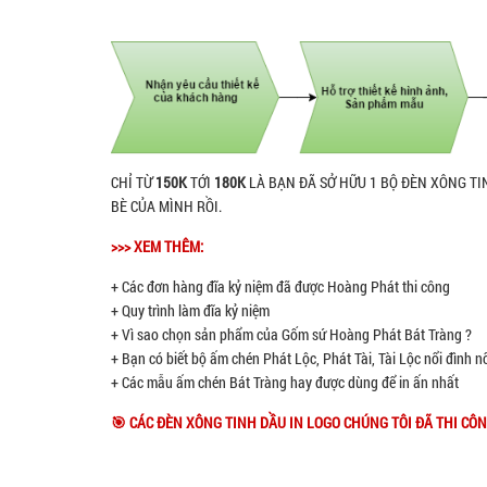
CHỈ TỪ
150K
TỚI
180K
LÀ BẠN ĐÃ SỞ HỮU 1 BỘ ĐÈN XÔNG T
BÈ CỦA MÌNH RỒI.
>>> XEM THÊM:
+ Các đơn hàng đĩa kỷ niệm đã được Hoàng Phát thi công
+ Quy trình làm đĩa kỷ niệm
+ Vì sao chọn sản phẩm của Gốm sứ Hoàng Phát Bát Tràng ?
+ Bạn có biết bộ ấm chén Phát Lộc, Phát Tài, Tài Lộc nổi đình 
+ Các mẫu ấm chén Bát Tràng hay được dùng để in ấn nhất
🎯 CÁC ĐÈN XÔNG TINH DẦU IN LOGO CHÚNG TÔI ĐÃ THI CÔ