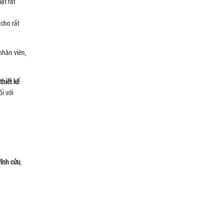
ặt rất
 cho rất
nhân viên,
thiết kế
i với
ĩnh cửu
,