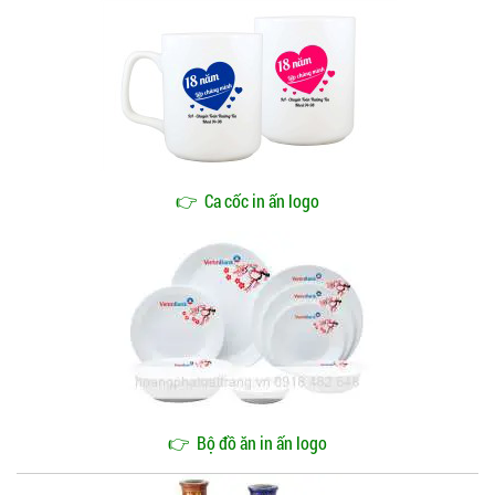
👉
Ca cốc in ấn logo
👉
Bộ đồ ăn in ấn logo