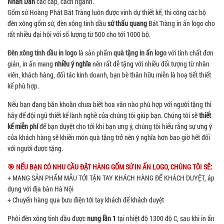
Nhân Dân
các cấp, cách ngành.
Gốm sứ Hoàng Phát Bát Tràng luôn được vinh dự thiết kế, thi công các bộ
đèn xông gốm sứ, đèn xông tinh dầu
sứ thấu quang
Bát Tràng in ấn logo cho
rất nhiều đại hội với số lượng từ 500 cho tới 1000 bộ.
Đèn xông tinh dầu in logo
là sản phẩm
quà tặng in ấn logo
với tính chất đơn
giản, in ấn mang
nhiều ý nghĩa
nên rất dễ tặng với nhiều đối tượng từ nhân
viên, khách hàng, đối tác kinh doanh, bạn bè thân hữu miễn là hoạ tiết thiết
kế phù hợp.
Nếu bạn đang băn khoăn chưa biết hoa văn nào phù hợp với người tặng thì
hãy để đội ngũ thiết kế lành nghề của chúng tôi giúp bạn. Chúng tôi sẽ
thiết
kế miễn phí
để bạn duyệt cho tới khi bạn ưng ý, chúng tôi hiểu rằng sự ưng ý
của khách hàng sẽ khiến món quà tặng trở nên ý nghĩa hơn bao giờ hết đối
với người được tặng.
🎯 NẾU BẠN CÓ NHU CẦU ĐẶT HÀNG GỐM SỨ IN ẤN LOGO, CHÚNG TÔI SẼ:
+ MANG SẢN PHẨM MẪU TỚI TẬN TAY KHÁCH HÀNG ĐỂ KHÁCH DUYỆT, áp
dụng với địa bàn Hà Nội
+ Chuyển hàng qua bưu điện tới tay khách để khách duyệt
Phôi đèn xông tinh dầu được
nung lần 1
tại nhiệt độ 1300 độ C, sau khi in ấn