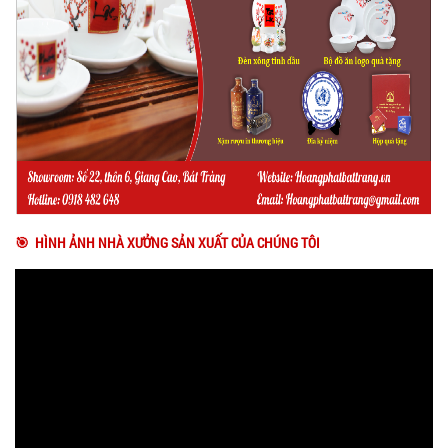
🎯 HÌNH ẢNH NHÀ XƯỞNG SẢN XUẤT CỦA CHÚNG TÔI