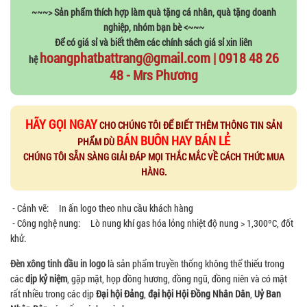
~~~> Sản phẩm thích hợp làm quà tặng cá nhân, quà tặng doanh
nghiệp, nhóm bạn bè <~~~
Để có giá sỉ và biết thêm các chính sách giá sỉ xin liên
hoangphatbattrang@gmail.com | 0918 48 26
hệ
48 - Mrs Phương
HÃY GỌI NGAY
CHO CHÚNG TÔI ĐỂ BIẾT THÊM THÔNG TIN SẢN
BÁN BUÔN HAY BÁN LẺ
PHẨM DÙ
CHÚNG TÔI SẴN SÀNG GIẢI ĐÁP MỌI THẮC MẮC VỀ CÁCH THỨC MUA
HÀNG.
- Cảnh vẽ: In ấn logo theo nhu cầu khách hàng
- Công nghệ nung: Lò nung khí gas hóa lỏng nhiệt độ nung > 1,300ºC, đốt
khử.
Đèn xông tinh dầu in logo
là sản phẩm truyền thống không thể thiếu trong
các
dịp kỷ niệm
, gặp mặt, họp đồng hương, đồng ngũ, đồng niên và có mặt
rất nhiều trong các dịp
Đại hội Đảng
,
đại hội Hội Đồng Nhân Dân
,
Uỷ Ban