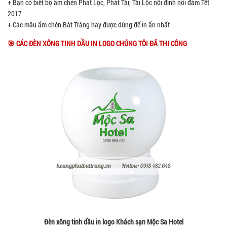
+ Bạn có biết bộ ấm chén Phát Lộc, Phát Tài, Tài Lộc nổi đình nổi đám Tết
2017
+ Các mẫu ấm chén Bát Tràng hay được dùng để in ấn nhất
🎯 CÁC ĐÈN XÔNG TINH DẦU IN LOGO CHÚNG TÔI ĐÃ THI CÔNG
Đèn xông tinh dầu in logo Khách sạn Mộc Sa Hotel