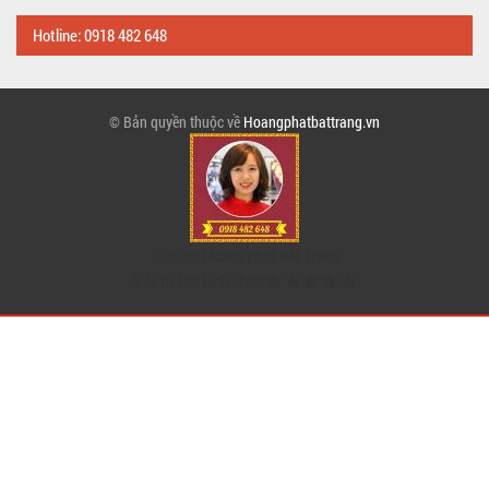
Hotline: 0918 482 648
© Bản quyền thuộc về
Hoangphatbattrang.vn
Gốm sứ Hoàng Phát Bát Tràng
9.6
/
10
188
bình chọn