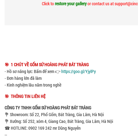
Click to
restore your gallery
or contact us at support@cin
🎯 1 CHÚT VỀ GỐM SỨ HOÀNG PHÁT BÁT TRÀNG
- Hồ sơ năng lực: Bấm để xem 👉
https://goo.gl/YjylPy
- Đơn hàng lớn đã làm
- Kinh nghiệm lâu năm trong nghề
🎯 THÔNG TIN LIÊN HỆ
CÔNG TY TNHH GỐM SỨ HOÀNG PHÁT BÁT TRÀNG
💐 Showroom: Số 22, Phố Gốm, Bát Tràng, Gia Lâm, Hà Nội
💐 Xưởng: Số 252, xóm 4, Giang Cao, Bát Tràng, Gia Lâm, Hà Nội
☎ HOTLINE: 0902 169 242 mr Dũng Nguyễn
--