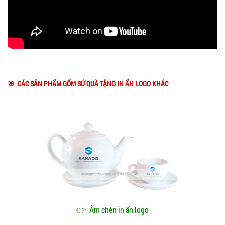
🎯 CÁC SẢN PHẨM GỐM SỨ QUÀ TẶNG IN ẤN LOGO KHÁC
👉
Ấm chén in ấn logo