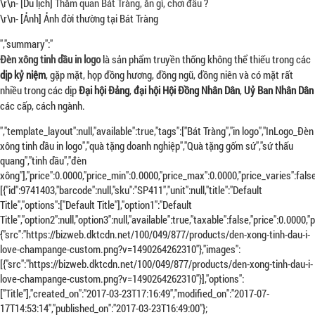
\r\n- [Du lịch]
Thăm quan Bát Tràng, ăn gì, chơi đâu
?
\r\n- [Ảnh] Ảnh đời thường tại Bát Tràng
","summary":"
Đèn xông tinh dầu in logo
là sản phẩm truyền thống không thể thiếu trong các
dịp kỷ niệm
, gặp mặt, họp đồng hương, đồng ngũ, đồng niên và có mặt rất
nhiều trong các dịp
Đại hội Đảng
,
đại hội Hội Đồng Nhân Dân
,
Uỷ Ban Nhân Dân
các cấp, cách ngành.
","template_layout":null,"available":true,"tags":["Bát Tràng","in logo","InLogo_Đèn
xông tinh dầu in logo","quà tặng doanh nghiệp","Quà tặng gốm sứ","sứ thấu
quang","tinh dầu","đèn
xông"],"price":0.0000,"price_min":0.0000,"price_max":0.0000,"price_varies":f
[{"id":9741403,"barcode":null,"sku":"SP411","unit":null,"title":"Default
Title","options":["Default Title"],"option1":"Default
Title","option2":null,"option3":null,"available":true,"taxable":false,"price":0.0
{"src":"https://bizweb.dktcdn.net/100/049/877/products/den-xong-tinh-dau-i-
love-champange-custom.png?v=1490264262310"},"images":
[{"src":"https://bizweb.dktcdn.net/100/049/877/products/den-xong-tinh-dau-i-
love-champange-custom.png?v=1490264262310"}],"options":
["Title"],"created_on":"2017-03-23T17:16:49","modified_on":"2017-07-
17T14:53:14","published_on":"2017-03-23T16:49:00"};