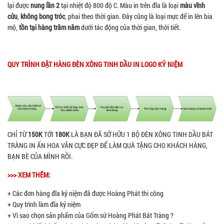
lại được
nung lần 2
tại nhiệt độ 800 độ C. Màu in trên đĩa là loại
màu vĩnh
cửu
,
không bong tróc
, phai theo thời gian. Đây cũng là loại mực để in lên bia
mộ,
tồn tại hàng trăm năm
dưới tác động của thời gian, thời tiết.
QUY TRÌNH ĐẶT HÀNG ĐÈN XÔNG TINH DẦU IN LOGO KỶ NIỆM
CHỈ TỪ
150K
TỚI
180K
LÀ BẠN ĐÃ SỞ HỮU 1 BỘ ĐÈN XÔNG TINH DẦU BÁT
TRÀNG IN ẤN HOA VĂN CỰC ĐẸP ĐỂ LÀM QUÀ TẶNG CHO KHÁCH HÀNG,
BẠN BÈ CỦA MÌNH RỒI.
>>> XEM THÊM:
+ Các đơn hàng đĩa kỷ niệm đã được Hoàng Phát thi công
+ Quy trình làm đĩa kỷ niệm
+ Vì sao chọn sản phẩm của Gốm sứ Hoàng Phát Bát Tràng ?