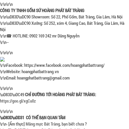
\r\n\r\n
CÔNG TY TNHH GỐM SỨ HOÀNG PHÁT BÁT TRÀNG
\r\n\uD83D\uDC90 Showroom: Số 22, Phố Gốm, Bát Tràng, Gia Lâm, Hà Nội
\r\n\uD83D\uDC90 Xưởng: Số 252, xóm 4, Giang Cao, Bát Tràng, Gia Lâm, Hà
Nội
\r\n☎ HOTLINE: 0902 169 242 mr Dũng Nguyễn
\r\n--
\r\n\r\n
\r\nFacebook: https://www.facebook.com/hoangphatbattrang/
\r\nWebsite: hoangphatbattrang.vn
\r\nEmail: hoangphatbattrang@gmail.com
\r\n\r\n
\uD83D\uDC49
CHỈ ĐƯỜNG TỚI HOÀNG PHÁT BÁT TRÀNG:
https://goo.gl/xgCu0z
\r\n\r\n
\uD83D\uDD31 CÓ THẾ BẠN QUAN TÂM
\r\n- [Ẩm thực]
Măng mực Bát Tràng, bạn biết chưa
?