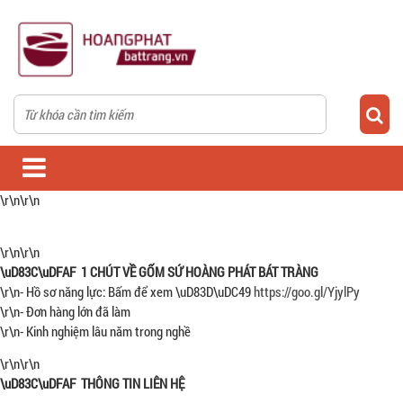
\r\n\r\n
\r\n\r\n
\uD83C\uDFAF 1 CHÚT VỀ GỐM SỨ HOÀNG PHÁT BÁT TRÀNG
\r\n- Hồ sơ năng lực: Bấm để xem \uD83D\uDC49
https://goo.gl/YjylPy
\r\n- Đơn hàng lớn đã làm
\r\n- Kinh nghiệm lâu năm trong nghề
\r\n\r\n
\uD83C\uDFAF THÔNG TIN LIÊN HỆ