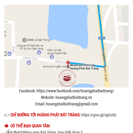
Facebook: https://www.facebook.com/hoangphatbattrang/
Website: hoangphatbattrang.vn
Email: hoangphatbattrang@gmail.com
👉
CHỈ ĐƯỜNG TỚI HOÀNG PHÁT BÁT TRÀNG:
https://goo.gl/xgCu0z
🔱 CÓ THẾ BẠN QUAN TÂM
- [Ẩm thực]
Măng mực Bát Tràng, bạn biết chưa
?