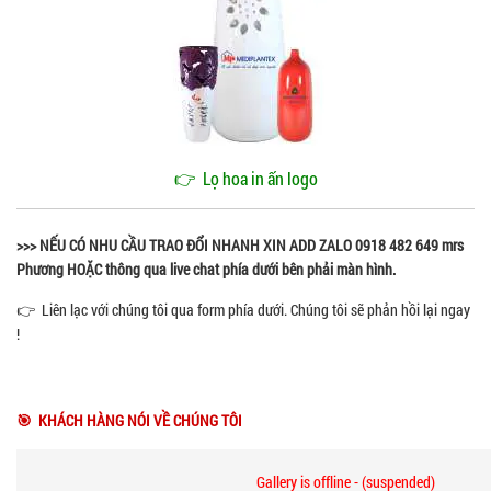
👉
Lọ hoa in ấn logo
>>> NẾU CÓ NHU CẦU TRAO ĐỔI NHANH XIN ADD ZALO 0918 482 649 mrs
Phương HOẶC thông qua live chat phía dưới bên phải màn hình.
👉 Liên lạc với chúng tôi qua form phía dưới. Chúng tôi sẽ phản hồi lại ngay
!
🎯 KHÁCH HÀNG NÓI VỀ CHÚNG TÔI
Gallery is offline - (suspended)