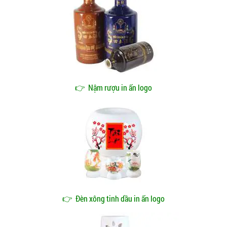
👉
Nậm rượu in ấn logo
👉
Đèn xông tinh dầu in ấn logo