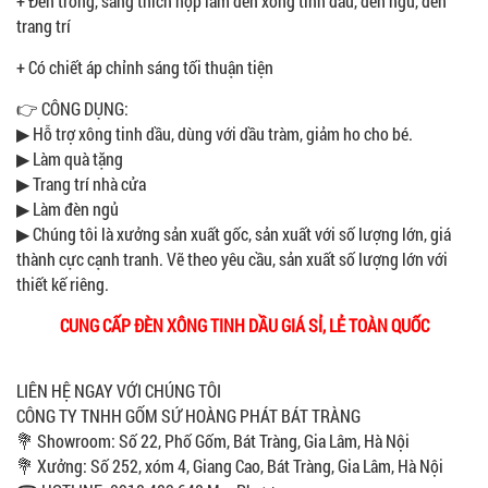
+ Đèn trong, sáng thích hợp làm đèn xông tinh dầu, đèn ngủ, đèn
trang trí
+ Có chiết áp chỉnh sáng tối thuận tiện
​👉 CÔNG DỤNG:
▶ Hỗ trợ xông tinh dầu, dùng với dầu tràm, giảm ho cho bé.
▶ Làm quà tặng
▶ Trang trí nhà cửa
▶ Làm đèn ngủ
▶ Chúng tôi là xưởng sản xuất gốc, sản xuất với số lượng lớn, giá
thành cực cạnh tranh. Vẽ theo yêu cầu, sản xuất số lượng lớn với
thiết kế riêng.
CUNG CẤP ĐÈN XÔNG TINH DẦU GIÁ SỈ, LẺ TOÀN QUỐC
LIÊN HỆ NGAY VỚI CHÚNG TÔI
CÔNG TY TNHH GỐM SỨ HOÀNG PHÁT BÁT TRÀNG
💐 Showroom: Số 22, Phố Gốm, Bát Tràng, Gia Lâm, Hà Nội
💐 Xưởng: Số 252, xóm 4, Giang Cao, Bát Tràng, Gia Lâm, Hà Nội