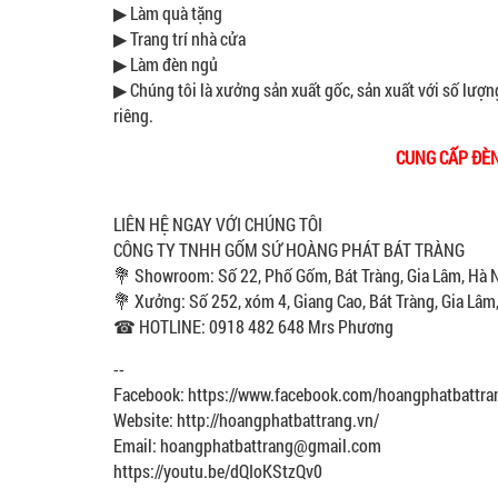
▶ Làm quà tặng
▶ Trang trí nhà cửa
▶ Làm đèn ngủ
▶ Chúng tôi là xưởng sản xuất gốc, sản xuất với số lượng
riêng.
CUNG CẤP ĐÈN
LIÊN HỆ NGAY VỚI CHÚNG TÔI
CÔNG TY TNHH GỐM SỨ HOÀNG PHÁT BÁT TRÀNG
💐 Showroom: Số 22, Phố Gốm, Bát Tràng, Gia Lâm, Hà 
💐 Xưởng: Số 252, xóm 4, Giang Cao, Bát Tràng, Gia Lâm
☎ HOTLINE: 0918 482 648 Mrs Phương
--
Facebook: https://www.facebook.com/hoangphatbattra
Website: http://hoangphatbattrang.vn/
Email: hoangphatbattrang@gmail.com
https://youtu.be/dQIoKStzQv0