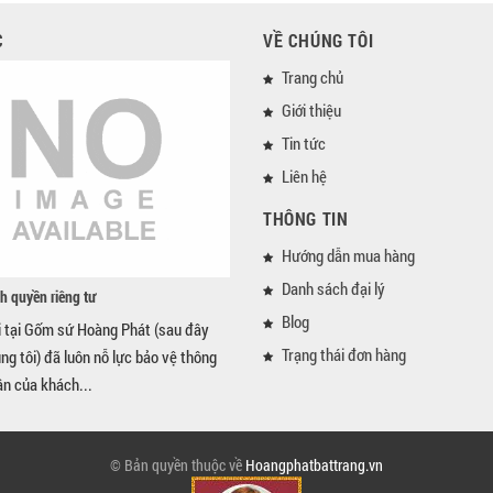
C
VỀ CHÚNG TÔI
Trang chủ
Giới thiệu
Tin tức
Liên hệ
THÔNG TIN
Hướng dẫn mua hàng
Danh sách đại lý
h quyền riêng tư
Blog
i tại Gốm sứ Hoàng Phát (sau đây
Trạng thái đơn hàng
úng tôi) đã luôn nỗ lực bảo vệ thông
ân của khách...
© Bản quyền thuộc về
Hoangphatbattrang.vn