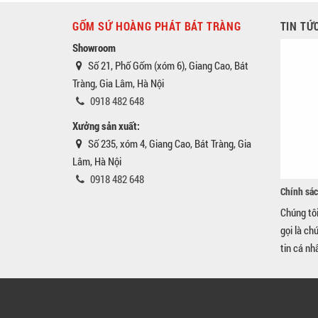
GỐM SỨ HOÀNG PHÁT BÁT TRÀNG
TIN TỨ
Showroom
Số 21, Phố Gốm (xóm 6), Giang Cao, Bát
Tràng, Gia Lâm, Hà Nội
0918 482 648
Xưởng sản xuất:
Số 235, xóm 4, Giang Cao, Bát Tràng, Gia
Lâm, Hà Nội
0918 482 648
Chính sác
Chúng tô
gọi là ch
tin cá nh