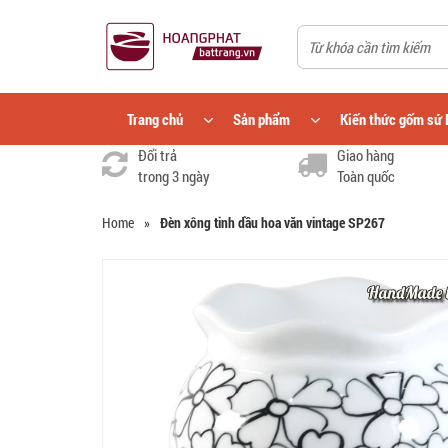
Trang chủ
Sản phẩm
Kiến thức gốm sứ 
Đổi trả
Giao hàng
trong 3 ngày
Toàn quốc
Home
»
Đèn xông tinh dầu hoa văn vintage SP267