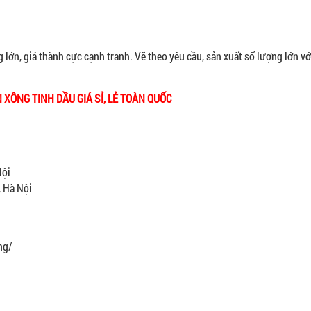
 lớn, giá thành cực cạnh tranh. Vẽ theo yêu cầu, sản xuất số lượng lớn với
 XÔNG TINH DẦU GIÁ SỈ, LẺ TOÀN QUỐC
Nội
, Hà Nội
ng/