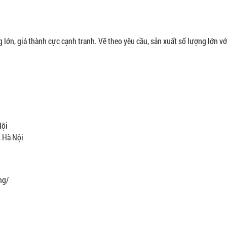
 lớn, giá thành cực cạnh tranh. Vẽ theo yêu cầu, sản xuất số lượng lớn với
Nội
, Hà Nội
ng/