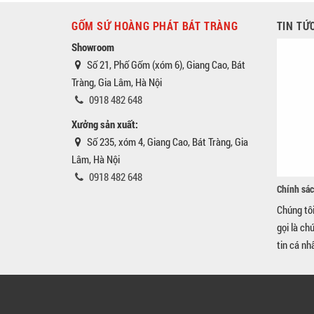
GỐM SỨ HOÀNG PHÁT BÁT TRÀNG
TIN TỨ
Showroom
Số 21, Phố Gốm (xóm 6), Giang Cao, Bát
Tràng, Gia Lâm, Hà Nội
0918 482 648
Xưởng sản xuất:
Số 235, xóm 4, Giang Cao, Bát Tràng, Gia
Lâm, Hà Nội
0918 482 648
Chính sác
Chúng tô
gọi là ch
tin cá nh