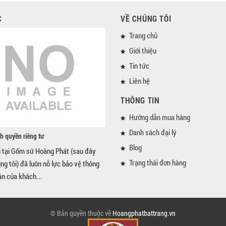
C
VỀ CHÚNG TÔI
Trang chủ
Giới thiệu
Tin tức
Liên hệ
THÔNG TIN
Hướng dẫn mua hàng
Danh sách đại lý
h quyền riêng tư
Blog
i tại Gốm sứ Hoàng Phát (sau đây
Trạng thái đơn hàng
úng tôi) đã luôn nỗ lực bảo vệ thông
ân của khách...
© Bản quyền thuộc về
Hoangphatbattrang.vn