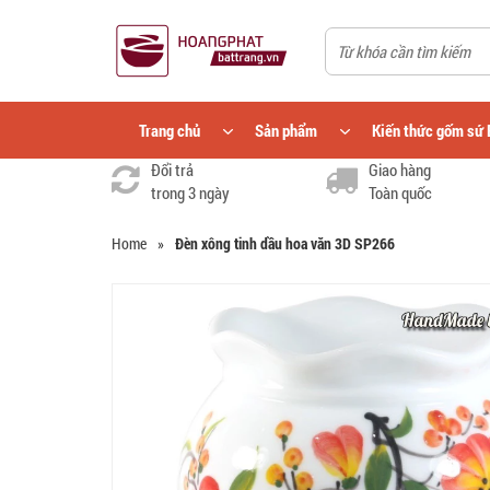
Trang chủ
Sản phẩm
Kiến thức gốm sứ 
Đổi trả
Giao hàng
trong 3 ngày
Toàn quốc
Home
»
Đèn xông tinh dầu hoa văn 3D SP266