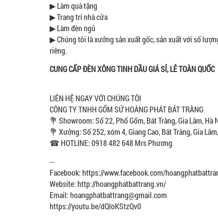
▶ Làm quà tặng
▶ Trang trí nhà cửa
▶ Làm đèn ngủ
▶ Chúng tôi là xưởng sản xuất gốc, sản xuất với số lượng
riêng.
CUNG CẤP ĐÈN XÔNG TINH DẦU GIÁ SỈ, LẺ TOÀN QUỐC
LIÊN HỆ NGAY VỚI CHÚNG TÔI
CÔNG TY TNHH GỐM SỨ HOÀNG PHÁT BÁT TRÀNG
💐 Showroom: Số 22, Phố Gốm, Bát Tràng, Gia Lâm, Hà 
💐 Xưởng: Số 252, xóm 4, Giang Cao, Bát Tràng, Gia Lâm
☎ HOTLINE: 0918 482 648 Mrs Phương
--
Facebook: https://www.facebook.com/hoangphatbattra
Website: http://hoangphatbattrang.vn/
Email: hoangphatbattrang@gmail.com
https://youtu.be/dQIoKStzQv0