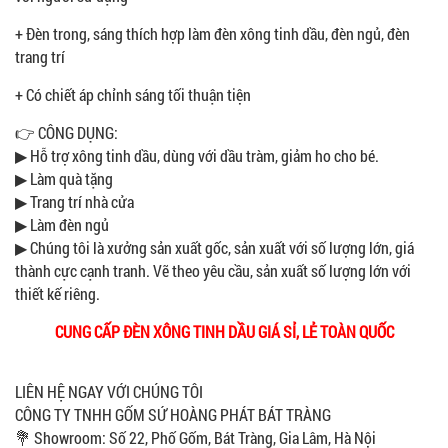
+ Đèn trong, sáng thích hợp làm đèn xông tinh dầu, đèn ngủ, đèn
trang trí
+ Có chiết áp chỉnh sáng tối thuận tiện
​👉 CÔNG DỤNG:
▶ Hỗ trợ xông tinh dầu, dùng với dầu tràm, giảm ho cho bé.
▶ Làm quà tặng
▶ Trang trí nhà cửa
▶ Làm đèn ngủ
▶ Chúng tôi là xưởng sản xuất gốc, sản xuất với số lượng lớn, giá
thành cực cạnh tranh. Vẽ theo yêu cầu, sản xuất số lượng lớn với
thiết kế riêng.
CUNG CẤP ĐÈN XÔNG TINH DẦU GIÁ SỈ, LẺ TOÀN QUỐC
LIÊN HỆ NGAY VỚI CHÚNG TÔI
CÔNG TY TNHH GỐM SỨ HOÀNG PHÁT BÁT TRÀNG
💐 Showroom: Số 22, Phố Gốm, Bát Tràng, Gia Lâm, Hà Nội