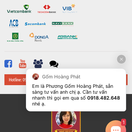
Gốm Hoàng Phát
Hotline: 0918 482 648
Em là Phương Gốm Hoàng Phát, sẵn 
sàng tư vấn anh chị ạ. Cần tư vấn 
nhanh thì gọi em qua số 
0918.482.648
© Bản quyền thuộc về
Hoangphatbattrang.vn
nhé ạ. 
1