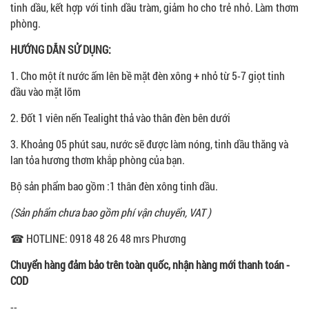
tinh dầu, kết hợp với tinh dầu tràm, giảm ho cho trẻ nhỏ. Làm thơm
phòng.
HƯỚNG DẪN SỬ DỤNG:
1. Cho một ít nước ấm lên bề mặt đèn xông + nhỏ từ 5-7 giọt tinh
dầu vào mặt lõm
2. Đốt 1 viên nến Tealight thả vào thân đèn bên dưới
3. Khoảng 05 phút sau, nước sẽ được làm nóng, tinh dầu thăng và
lan tỏa hương thơm khắp phòng của bạn.
Bộ sản phẩm bao gồm
:1 thân đèn xông tinh dầu.
(Sản phẩm chưa bao gồm phí vận chuyển, VAT )
☎ HOTLINE: 0918 48 26 48 mrs Phương
Chuyển hàng đảm bảo trên toàn quốc, nhận hàng mới thanh toán -
COD
--