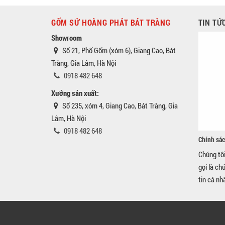
GỐM SỨ HOÀNG PHÁT BÁT TRÀNG
TIN TỨ
Showroom
Số 21, Phố Gốm (xóm 6), Giang Cao, Bát
Tràng, Gia Lâm, Hà Nội
0918 482 648
Xưởng sản xuất:
Số 235, xóm 4, Giang Cao, Bát Tràng, Gia
Lâm, Hà Nội
0918 482 648
Chính sác
Chúng tô
gọi là ch
tin cá nh