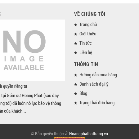
C
VỀ CHÚNG TÔI
Trang chủ
Giới thiệu
Tin tức
Liên hệ
THÔNG TIN
Hướng dẫn mua hàng
Danh sách đại lý
h quyền riêng tư
Blog
i tại Gốm sứ Hoàng Phát (sau đây
Trạng thái đơn hàng
úng tôi) đã luôn nỗ lực bảo vệ thông
ân của khách...
© Bản quyền thuộc về
Hoangphatbattrang.vn