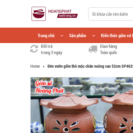
Trang chủ
Sản phẩm
Kiến thức gốm sứ 
Đổi trả
Giao hàng
trong 3 ngày
Toàn quốc
Home
»
Đèn vườn gốm thô mộc chân vuông cao 52cm SP462