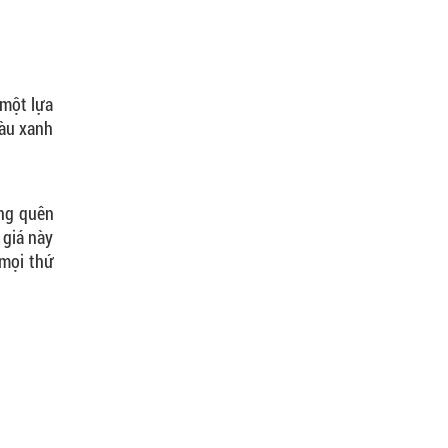
 một lựa
màu xanh
ừng quên
 giá này
 mọi thứ