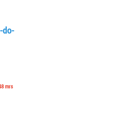
-do-
48 mrs