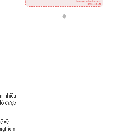
ên nhiều
 đó được
ế về
g nghiêm