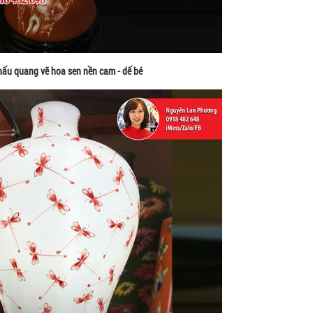
hấu quang vẽ hoa sen nền cam - dế bé