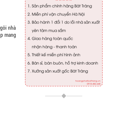
ngôi nhà
iúp mang