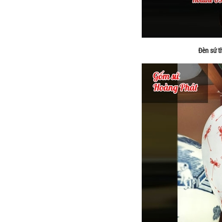
Đèn sứ t