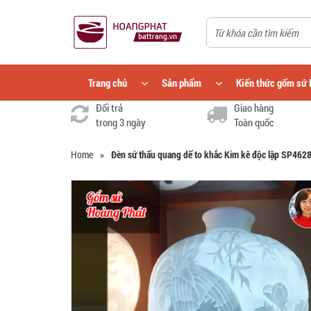
Trang chủ
Sản phẩm
Kiến thức gốm sứ 
Đổi trả
Giao hàng
trong 3 ngày
Toàn quốc
Home
»
Đèn sứ thấu quang dế to khắc Kim kê độc lập SP462