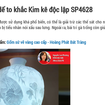
dế to khắc Kim kê độc lập SP4628
ược sử dụng khá phổ biến, có thể là giải trừ các thế sát cho 
 bị tiểu nhân nói xấu sau lưng. Ngoài ra, bài trí gà trống còn g
hẩm:
Gốm sứ vẽ vàng cao cấp - Hoàng Phát Bát Tràng