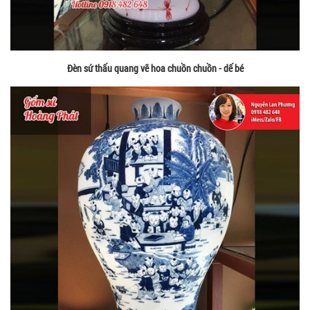
Đèn sứ thấu quang vẽ hoa chuồn chuồn - dế bé