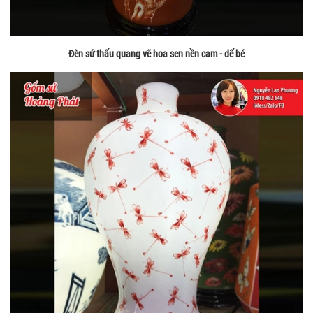
Đèn sứ thấu quang vẽ hoa sen nền cam - dế bé