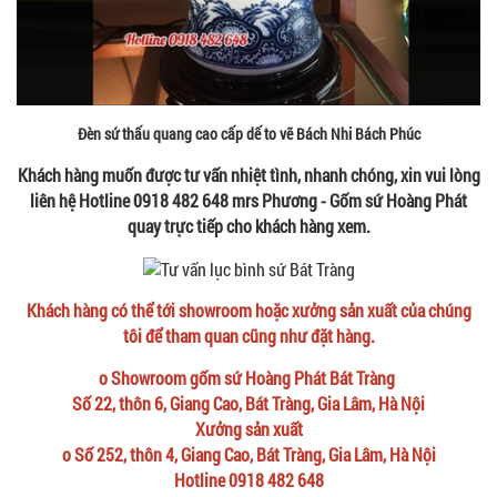
Đèn sứ thấu quang cao cấp dế to vẽ Bách Nhi Bách Phúc
Khách hàng muốn được tư vấn nhiệt tình, nhanh chóng, xin vui lòng
liên hệ Hotline 0918 482 648 mrs Phương - Gốm sứ Hoàng Phát
quay trực tiếp cho khách hàng xem.
Khách hàng có thể tới showroom hoặc xưởng sản xuất của chúng
tôi để tham quan cũng như đặt hàng.
o Showroom gốm sứ Hoàng Phát Bát Tràng
Số 22, thôn 6, Giang Cao, Bát Tràng, Gia Lâm, Hà Nội
Xưởng sản xuất
o Số 252, thôn 4, Giang Cao, Bát Tràng, Gia Lâm, Hà Nội
Hotline 0918 482 648