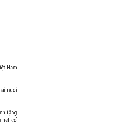
Việt Nam
mái ngói
nh tặng
u nét cổ