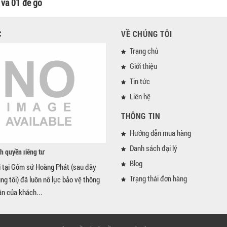
và 01 đế gỗ
C
VỀ CHÚNG TÔI
Trang chủ
Giới thiệu
Tin tức
Liên hệ
THÔNG TIN
Hướng dẫn mua hàng
Danh sách đại lý
h quyền riêng tư
Blog
i tại Gốm sứ Hoàng Phát (sau đây
Trạng thái đơn hàng
úng tôi) đã luôn nỗ lực bảo vệ thông
ân của khách...