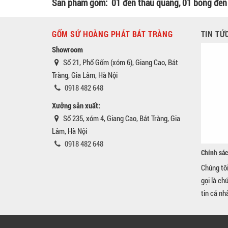
Sản phẩm gồm: 01 đèn thấu quang, 01 bóng đèn 
GỐM SỨ HOÀNG PHÁT BÁT TRÀNG
TIN TỨ
Showroom
Số 21, Phố Gốm (xóm 6), Giang Cao, Bát
Tràng, Gia Lâm, Hà Nội
0918 482 648
Xưởng sản xuất:
Số 235, xóm 4, Giang Cao, Bát Tràng, Gia
Lâm, Hà Nội
0918 482 648
Chính sác
Chúng tô
gọi là ch
tin cá nh