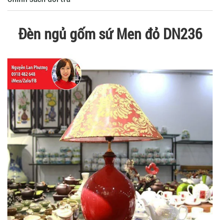
Đèn ngủ gốm sứ Men đỏ DN236