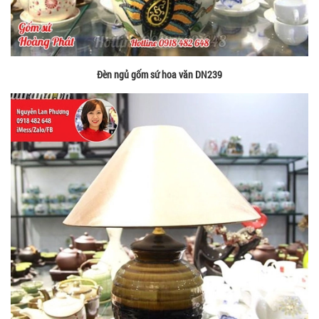
Đèn ngủ gốm sứ hoa văn DN239