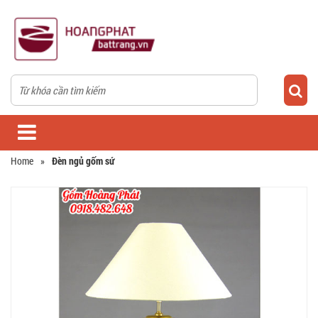
Home
»
Đèn ngủ gốm sứ