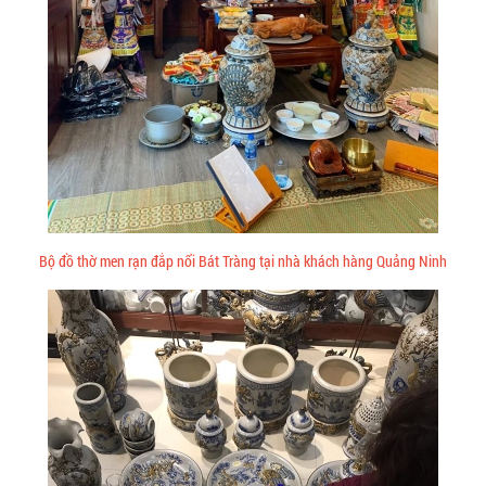
Bộ đồ thờ men rạn đắp nổi Bát Tràng tại nhà khách hàng Quảng Ninh