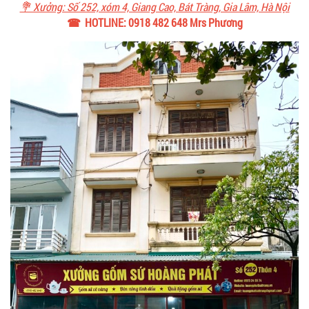
💐 Xưởng: Số 252, xóm 4, Giang Cao, Bát Tràng, Gia Lâm, Hà Nội
☎ HOTLINE: 0918 482 648 Mrs Phương