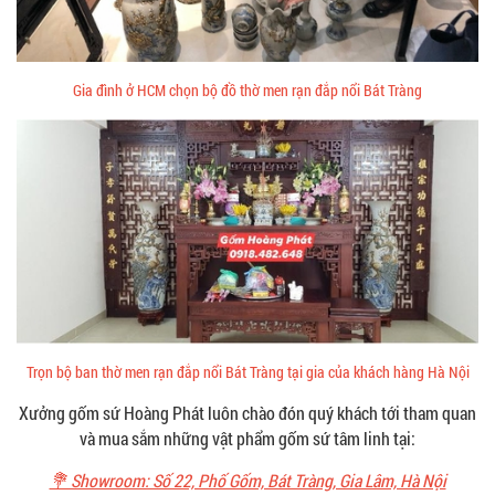
Gia đình ở HCM chọn bộ đồ thờ men rạn đắp nổi Bát Tràng
Trọn bộ ban thờ men rạn đắp nổi Bát Tràng tại gia của khách hàng Hà Nội
Xưởng gốm sứ Hoàng Phát luôn chào đón quý khách tới tham quan
và mua sắm những vật phẩm gốm sứ tâm linh tại:
💐 Showroom: Số 22, Phố Gốm, Bát Tràng, Gia Lâm, Hà Nội