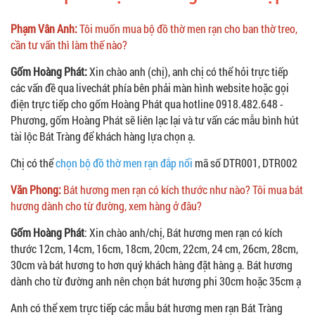
Phạm Vân Anh:
Tôi muốn mua bộ đồ thờ men rạn cho ban thờ treo,
cần tư vấn thì làm thế nào?
Gốm Hoàng Phát:
Xin chào anh (chị), anh chị có thể hỏi trực tiếp
các vấn đề qua livechát phía bên phải màn hình website hoặc gọi
điện trực tiếp cho gốm Hoàng Phát qua hotline 0918.482.648 -
Phương, gốm Hoàng Phát sẽ liên lạc lại và tư vấn các mẫu bình hút
tài lộc Bát Tràng để khách hàng lựa chọn ạ.
Chị có thể
chọn bộ đồ thờ men rạn đắp nổi
mã số DTR001, DTR002
Văn Phong:
Bát hương men rạn có kích thước như nào? Tôi mua bát
hương dành cho từ đường, xem hàng ở đâu?
Gốm Hoàng Phát
: Xin chào anh/chị, Bát hương men rạn có kích
thước 12cm, 14cm, 16cm, 18cm, 20cm, 22cm, 24 cm, 26cm, 28cm,
30cm và bát hương to hơn quý khách hàng đặt hàng ạ. Bát hương
dành cho từ đường anh nên chọn bát hương phi 30cm hoặc 35cm ạ
Anh có thể xem trực tiếp các mẫu bát hương men rạn Bát Tràng