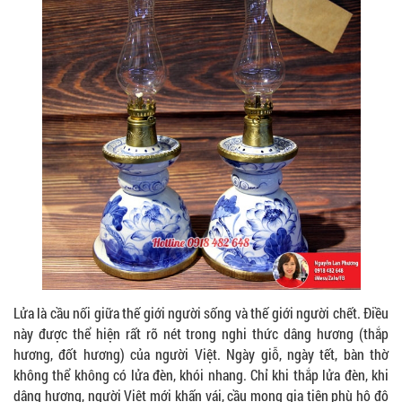
Lửa là cầu nối giữa thế giới người sống và thế giới người chết. Điều
này được thể hiện rất rõ nét trong nghi thức dâng hương (thắp
hương, đốt hương) của người Việt. Ngày giỗ, ngày tết, bàn thờ
không thể không có lửa đèn, khói nhang. Chỉ khi thắp lửa đèn, khi
dâng hương, người Việt mới khấn vái, cầu mong gia tiên phù hộ độ