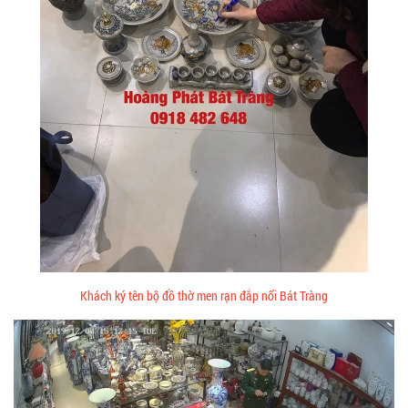
Khách ký tên bộ đồ thờ men rạn đắp nổi Bát Tràng