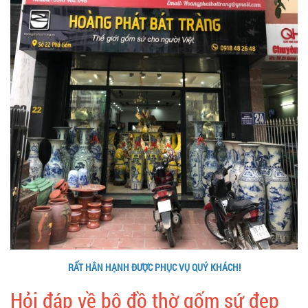
RẤT HÂN HẠNH ĐƯỢC PHỤC VỤ QUÝ KHÁCH!
Hỏi đáp về bộ đồ thờ gốm sứ đẹp