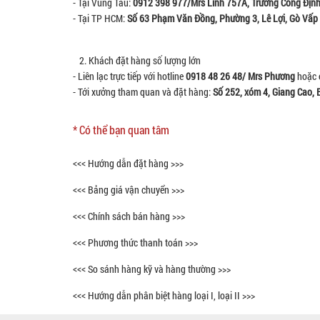
- Tại Vũng Tàu:
0912 398 977/Mrs Linh
757A, Trương Công Định
- Tại TP HCM:
Số 63 Phạm Văn Đồng, Phường 3, Lê Lợi, Gò Vấp
2. Khách đặt hàng số lượng lớn
- Liên lạc trực tiếp với hotline
0918 48 26 48/ Mrs Phương
hoặc 
- Tới xưởng tham quan và đặt hàng:
Số 252, xóm 4, Giang Cao, 
* Có thể bạn quan tâm
<<< Hướng dẫn đặt hàng >>>
<<< Bảng giá vận chuyển >>>
<<< Chính sách bán hàng >>>
<<< Phương thức thanh toán >>>
<<< So sánh hàng kỹ và hàng thường >>>
<<< Hướng dẫn phân biệt hàng loại I, loại II >>>