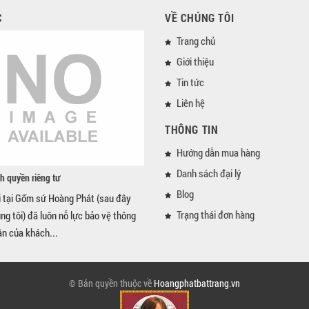
C
VỀ CHÚNG TÔI
Trang chủ
Giới thiệu
Tin tức
Liên hệ
THÔNG TIN
Hướng dẫn mua hàng
Danh sách đại lý
h quyền riêng tư
Blog
i tại Gốm sứ Hoàng Phát (sau đây
Trạng thái đơn hàng
úng tôi) đã luôn nỗ lực bảo vệ thông
ân của khách...
© Bản quyền thuộc về
Hoangphatbattrang.vn