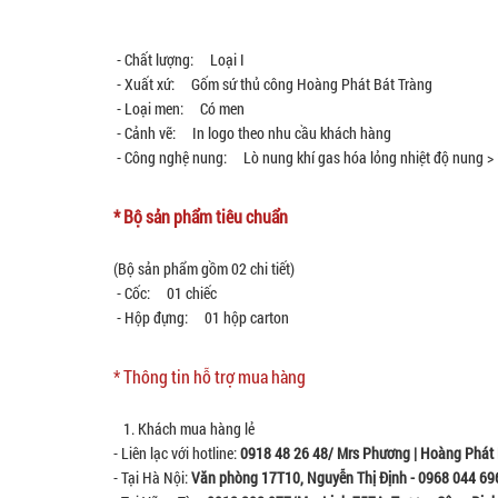
- Chất lượng: Loại I
- Xuất xứ: Gốm sứ thủ công Hoàng Phát Bát Tràng
- Loại men: Có men
- Cảnh vẽ: In logo theo nhu cầu khách hàng
- Công nghệ nung: Lò nung khí gas hóa lỏng nhiệt độ nung >
* Bộ sản phẩm tiêu chuẩn
(Bộ sản phẩm gồm 02 chi tiết)
- Cốc: 01 chiếc
- Hộp đựng: 01 hộp carton
* Thông tin hỗ trợ mua hàng
1. Khách mua hàng lẻ
- Liên lạc với hotline:
0918 48 26 48/ Mrs Phương | Hoàng Phát 
- Tại Hà Nội:
Văn phòng 17T10, Nguyễn Thị Định - 0968 044 69