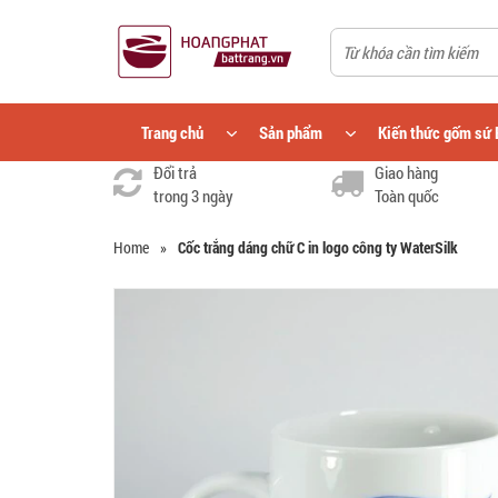
Trang chủ
Sản phẩm
Kiến thức gốm sứ 
Đổi trả
Giao hàng
trong 3 ngày
Toàn quốc
Home
»
Cốc trắng dáng chữ C in logo công ty WaterSilk