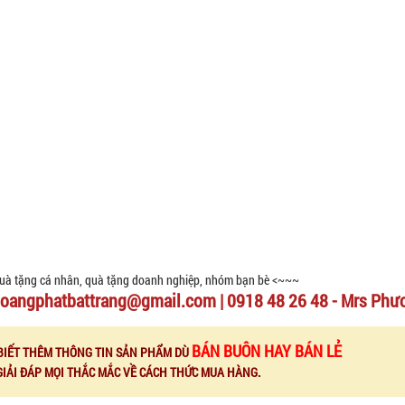
uà tặng cá nhân, quà tặng doanh nghiệp, nhóm bạn bè <~~~
oangphatbattrang@gmail.com | 0918 48 26 48 - Mrs Phư
BÁN BUÔN HAY BÁN LẺ
BIẾT THÊM THÔNG TIN SẢN PHẨM DÙ
GIẢI ĐÁP MỌI THẮC MẮC VỀ CÁCH THỨC MUA HÀNG.