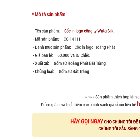
* Mô tả sản phẩm
- Tên sản phẩm:
Cốc in logo công ty WaterSilk
- Mã sản phẩm: CO-14111
- Danh mục sản phẩm:
Cốc in logo Hoàng Phát
- Giá bán lẻ: 60.000 VNĐ/ Chiếc
- Xuất xứ:
Gốm sứ Hoàng Phát Bát Tràng
- Chủng loại:
Gốm sứ Bát Tràng
~~~> Sản phẩm thích hợp làm q
h
Để có giá sỉ và biết thêm các chính sách giá sỉ xin liên hệ
HÃY GỌI NGAY
CHO CHÚNG TÔI ĐỂ 
CHÚNG TÔI SẴN SÀNG 