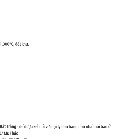
 1,300ºC, đốt khử.
Bát Tràng
- để được kết nối với đại lý bán hàng gần nhất nơi bạn ở.
6/ Ms Thảo