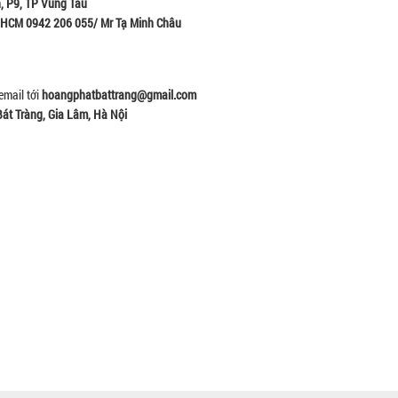
, P9, TP Vũng Tàu
 HCM 0942 206 055/ Mr Tạ Minh Châu
email tới
hoangphatbattrang@gmail.com
Bát Tràng, Gia Lâm, Hà Nội