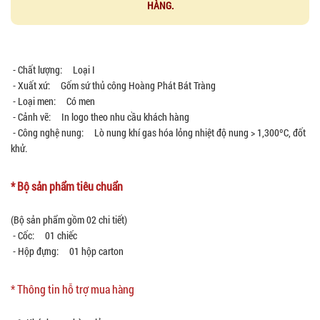
HÀNG.
- Chất lượng: Loại I
- Xuất xứ: Gốm sứ thủ công Hoàng Phát Bát Tràng
- Loại men: Có men
- Cảnh vẽ: In logo theo nhu cầu khách hàng
- Công nghệ nung: Lò nung khí gas hóa lỏng nhiệt độ nung > 1,300ºC, đốt
khử.
* Bộ sản phẩm tiêu chuẩn
(Bộ sản phẩm gồm 02 chi tiết)
- Cốc: 01 chiếc
- Hộp đựng: 01 hộp carton
* Thông tin hỗ trợ mua hàng