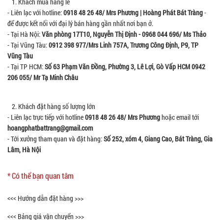
1. Khách mua hàng lẻ
- Liên lạc với hotline:
0918 48 26 48/ Mrs Phương | Hoàng Phát Bát Tràng
-
để được kết nối với đại lý bán hàng gần nhất nơi bạn ở.
- Tại Hà Nội:
Văn phòng 17T10, Nguyễn Thị Định - 0968 044 696/ Ms Thảo
- Tại Vũng Tàu:
0912 398 977/Mrs Linh
757A, Trương Công Định, P9, TP
Vũng Tàu
- Tại TP HCM:
Số 63 Phạm Văn Đồng, Phường 3, Lê Lợi, Gò Vấp HCM 0942
206 055/ Mr Tạ Minh Châu
2. Khách đặt hàng số lượng lớn
- Liên lạc trực tiếp với hotline
0918 48 26 48/ Mrs Phương
hoặc email tới
hoangphatbattrang@gmail.com
- Tới xưởng tham quan và đặt hàng:
Số 252, xóm 4, Giang Cao, Bát Tràng, Gia
Lâm, Hà Nội
* Có thể bạn quan tâm
<<< Hướng dẫn đặt hàng >>>
<<< Bảng giá vận chuyển >>>