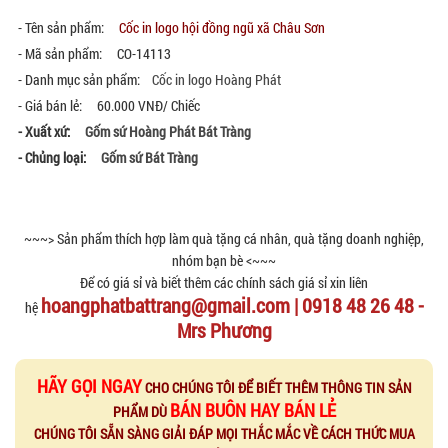
- Tên sản phẩm:
Cốc in logo hội đồng ngũ xã Châu Sơn
- Mã sản phẩm: CO-14113
- Danh mục sản phẩm:
Cốc in logo Hoàng Phát
- Giá bán lẻ: 60.000 VNĐ/ Chiếc
- Xuất xứ:
Gốm sứ Hoàng Phát Bát Tràng
- Chủng loại:
Gốm sứ Bát Tràng
~~~> Sản phẩm thích hợp làm quà tặng cá nhân, quà tặng doanh nghiệp,
nhóm bạn bè <~~~
Để có giá sỉ và biết thêm các chính sách giá sỉ xin liên
hoangphatbattrang@gmail.com | 0918 48 26 48 -
hệ
Mrs Phương
HÃY GỌI NGAY
CHO CHÚNG TÔI ĐỂ BIẾT THÊM THÔNG TIN SẢN
BÁN BUÔN HAY BÁN LẺ
PHẨM DÙ
CHÚNG TÔI SẴN SÀNG GIẢI ĐÁP MỌI THẮC MẮC VỀ CÁCH THỨC MUA