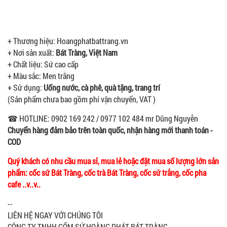
+ Thương hiệu: Hoangphatbattrang.vn
+ Nơi sản xuất:
Bát Tràng, Việt Nam
+ Chất liệu: Sứ cao cấp
+ Màu sắc: Men trắng
+ Sử dụng:
Uống nước, cà phê, quà tặng, trang trí
(Sản phẩm chưa bao gồm phí vận chuyển, VAT )
☎ HOTLINE: 0902 169 242 / 0977 102 484 mr Dũng Nguyễn
Chuyển hàng đảm bảo trên toàn quốc, nhận hàng mới thanh toán -
COD
Quý khách có nhu cầu mua sỉ, mua lẻ hoặc đặt mua số lượng lớn sản
phẩm: cốc sứ Bát Tràng, cốc trà Bát Tràng, cốc sứ trắng, cốc pha
cafe ..v..v..
--
LIÊN HỆ NGAY VỚI CHÚNG TÔI
CÔNG TY TNHH GỐM SỨ HOÀNG PHÁT BÁT TRÀNG