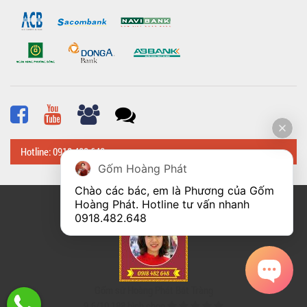
Hotline: 0918 482 648
Gốm Hoàng Phát
Chào các bác, em là Phương của Gốm 
Hoàng Phát. Hotline tư vấn nhanh 
© Bản quyền thuộc về
Hoangphatbattrang.vn
0918.482.648
Gốm sứ Hoàng Phát Bát Tràng
9.6
/
10
188
bình chọn