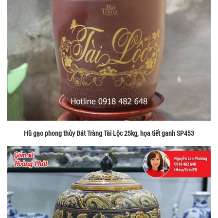
Hũ gạo phong thủy Bát Tràng Tài Lộc 25kg, họa tiết ganh SP453