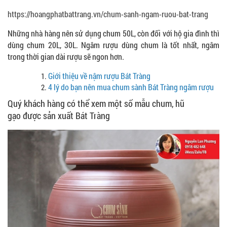
https://hoangphatbattrang.vn/chum-sanh-ngam-ruou-bat-trang
Những nhà hàng nên sử dụng chum 50L, còn đối với hộ gia đình thì
dùng chum 20L, 30L. Ngâm rượu dùng chum là tốt nhất, ngâm
trong thời gian dài rượu sẽ ngon hơn.
Giới thiệu về nậm rượu Bát Tràng
4 lý do bạn nên mua chum sành Bát Tràng ngâm rượu
Quý khách hàng có thể xem một số mẫu chum, hũ
gạo được sản xuất Bát Tràng