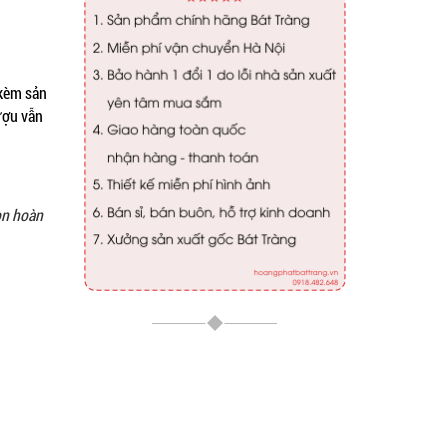
 kèm sản
ượu vẫn
ọn hoàn