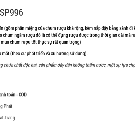
 SP996
kín (gồm phần miệng của chum rượu khá rộng, kèm nắp đậy bằng sành đi
a chum ngâm rượu đó là có thể đựng rượu được trong thời gian dài mà r
ọn mua chum rượu tốt thực sự rất quan trọng)
p mắt (theo sự phát triển và xu hướng sử dụng).
g chứa chất độc hại, sản phẩm dày dặn không thấm nước, một sự lựa ch
anh toán - COD
g Phát:
at-trang