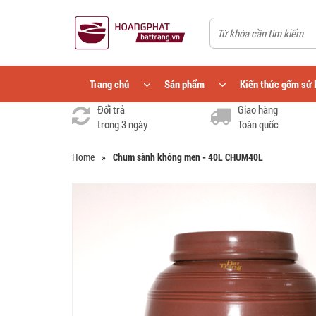
Trang chủ
Sản phẩm
Kiến thức gốm sứ 
Đổi trả
Giao hàng
trong 3 ngày
Toàn quốc
Home
»
Chum sành không men - 40L CHUM40L