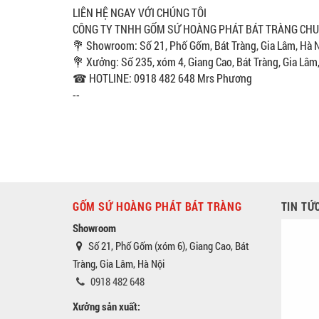
LIÊN HỆ NGAY VỚI CHÚNG TÔI
CÔNG TY TNHH GỐM SỨ HOÀNG PHÁT BÁT TRÀNG CHUYÊ
💐 Showroom: Số 21, Phố Gốm, Bát Tràng, Gia Lâm, Hà 
💐 Xưởng: Số 235, xóm 4, Giang Cao, Bát Tràng, Gia Lâm
☎ HOTLINE: 0918 482 648 Mrs Phương
--
GỐM SỨ HOÀNG PHÁT BÁT TRÀNG
TIN TỨ
Showroom
Số 21, Phố Gốm (xóm 6), Giang Cao, Bát
Tràng, Gia Lâm, Hà Nội
0918 482 648
Xưởng sản xuất: