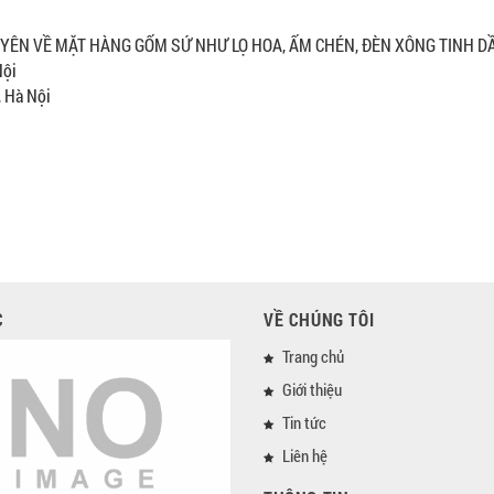
N VỀ MẶT HÀNG GỐM SỨ NHƯ LỌ HOA, ẤM CHÉN, ĐÈN XÔNG TINH DẦU
Nội
, Hà Nội
C
VỀ CHÚNG TÔI
Trang chủ
Giới thiệu
Tin tức
Liên hệ