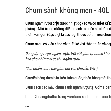
Chum sành không men - 40L
Chum ngâm rượu chịu được nhiệt độ cao và có thiết kế 
phẩm) - Một trong những điểm mạnh tạo nên sức hút củ
thơm và ngon (đặc biệt là các loại thuốc bổ thì việc ch
Chum rượu có kiểu dáng và thiết kế khá thân thiện và đẹ
Dùng đựng rượu, ngâm rượu: Với cốt gốm tự nhiên khôn
hảo cho những ai có thú ngâm rượu.
(Sản phẩm chưa bao gồm phí vận chuyển, VAT )
Chuyển hàng đảm bảo trên toàn quốc, nhận hàng mới th
Danh sách các mẫu
chum sành ngâm rượu
tại Gốm Hoàn
https://hoangphatbattrang.vn/chum-sanh-ngam-ruou-b
---