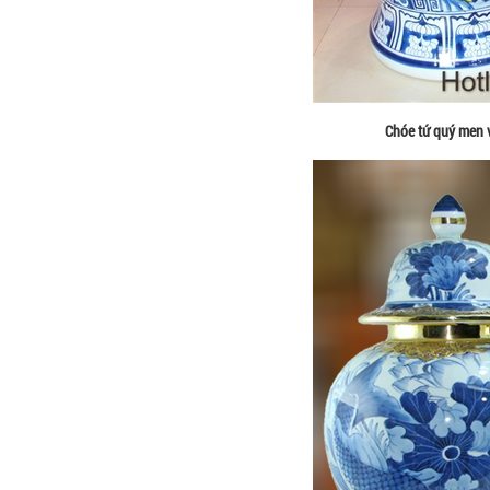
Chóe tứ quý men