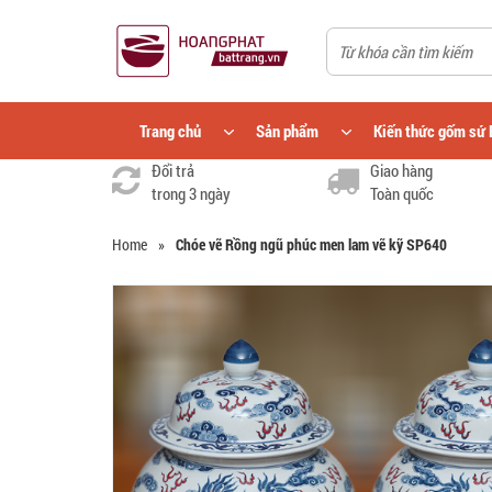
Trang chủ
Sản phẩm
Kiến thức gốm sứ 
Đổi trả
Giao hàng
trong 3 ngày
Toàn quốc
Home
»
Chóe vẽ Rồng ngũ phúc men lam vẽ kỹ SP640