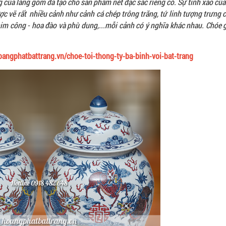
 của làng gốm đã tạo cho sản phẩm nét đặc sắc riêng có. Sự tinh xảo của
c vẽ rất nhiều cảnh như cảnh cá chép trông trăng, tứ linh tượng trưng 
 chim công - hoa đào và phù dung,...mỗi cảnh có ý nghĩa khác nhau. Chóe
hoangphatbattrang.vn/choe-toi-thong-ty-ba-binh-voi-bat-trang