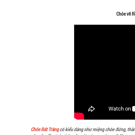
Chóe vẽ R
Chóe Bát Tràng
có kiểu dáng như miệng chóe đứng, thân 