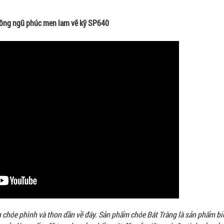
ồng ngũ phúc men lam vẽ kỹ SP640
chóe phình và thon dần về đáy.
Sản phẩm chóe Bát Tràng là sản phẩm b