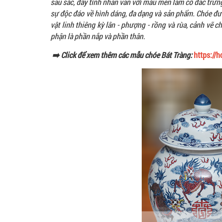
sâu sắc, đầy tính nhân văn với màu men lam cổ đăc trưng
sự độc đáo về hình dáng, đa dạng và sản phẩm. Chóe đượ
vật linh thiêng kỳ lân - phượng - rồng và rùa, cảnh vẽ
phận là phần nắp và phần thân.
➡️ Click để xem thêm các mẫu chóe Bát Tràng:
https://