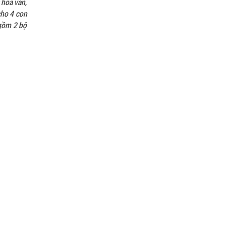
 hoa văn,
cho 4 con
 gồm 2 bộ