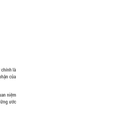
 chính là
 phận của
quan niệm
những ước